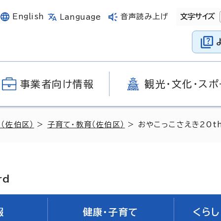
English
音声読み上げ
文字サイズ
Language
事業者向け情報
観光・文化・スポ
（佐伯区）
>
子育て・教育（佐伯区）
> おやこっこさえき20t
rd
報
健康・子育て
くらし