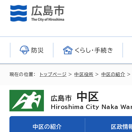
防災
くらし・手続き
現在の位置：
トップページ
>
中区役所
>
中区の紹介
中区
広島市
Hiroshima City Naka Wa
中区の紹介
区政情