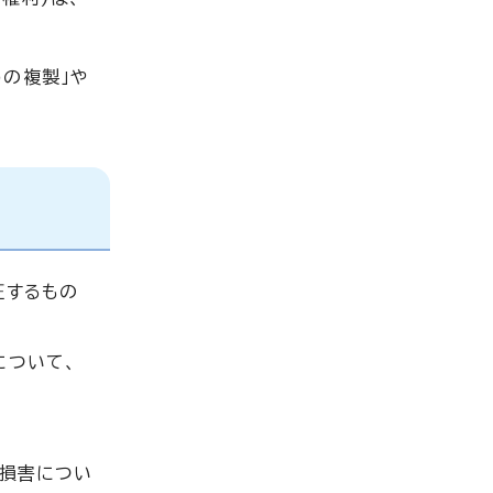
めの複製」や
証するもの
について、
る損害につい