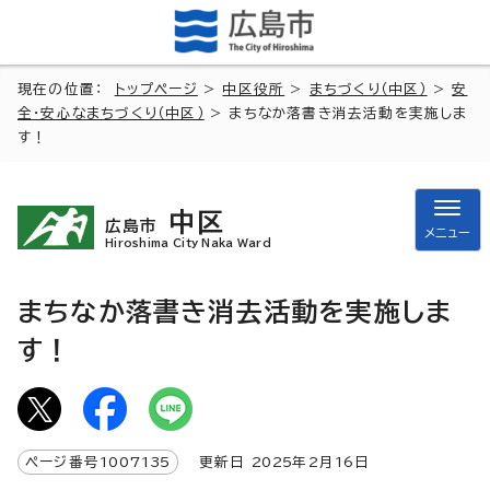
現在の位置：
トップページ
>
中区役所
>
まちづくり（中区）
>
安
全・安心なまちづくり（中区）
> まちなか落書き消去活動を実施しま
す！
中区
広島市
メニュー
Hiroshima City Naka Ward
まちなか落書き消去活動を実施しま
す！
ページ番号
1007135
更新日
2025
年2月
16
日