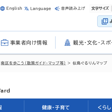
English
音声読み上げ
文字サイズ
Language
事業者向け情報
観光・文化・スポ
>
南区を歩こう（散策ガイド・マップ等）
> 似島ぐるりんマップ
Ward
報
健康・子育て
くらし