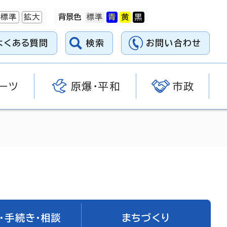
標準
拡大
背景色
よくある質問
検索
お問い合わせ
ーツ
原爆・平和
市政
・手続き・相談
まちづくり