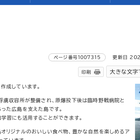
ページ番号
1007315
更新日
20
大きな文字
印刷
を作成しています。
ツ俘虜収容所が整備され、原爆投下後は臨時野戦病院と
あった広島を支えた島です。
和学習にも活用することができます。
島オリジナルのおいしい食べ物、豊かな自然を楽しめるア