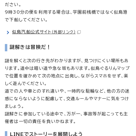
ださい。
9時30分の便を利用する場合は、学園前桟橋ではなく似島港
で下船してください。
似島汽船公式サイト
（外部リンク）
謎解きは冒険だ！
謎を解くと次の行き先がわかりますが、見つけにくい場所もあ
ります。道中は暗い道や急な坂もあります。似島ぐるりんマップ
で位置を確かめて次の地点に出発し、ながらスマホをせず、楽
しく遊んでください。
道での人や車とのすれ違いや、一時的な駐輪など、他の方の迷
惑にならないように配慮して、交通ルールやマナーに気をつけ
ましょう。
謎解きに参加している途中で、万が一、事故等が起こっても主
催者は一切の責任を負いかねます。
LINEでストーリーを展開しよう