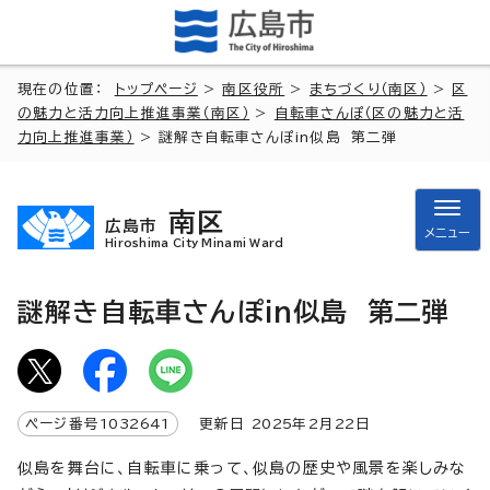
現在の位置：
トップページ
>
南区役所
>
まちづくり（南区）
>
区
の魅力と活力向上推進事業（南区）
>
自転車さんぽ（区の魅力と活
力向上推進事業）
> 謎解き自転車さんぽin似島 第二弾
南区
広島市
メニュー
Hiroshima City Minami Ward
謎解き自転車さんぽin似島 第二弾
ページ番号
1032641
更新日
2025
年2月
22
日
似島を舞台に、自転車に乗って、似島の歴史や風景を楽しみな