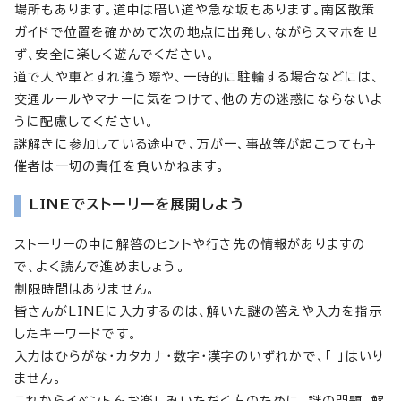
場所もあります。道中は暗い道や急な坂もあります。南区散策
ガイドで位置を確かめて次の地点に出発し、ながらスマホをせ
ず、安全に楽しく遊んでください。
道で人や車とすれ違う際や、一時的に駐輪する場合などには、
交通ルールやマナーに気をつけて、他の方の迷惑にならないよ
うに配慮してください。
謎解きに参加している途中で、万が一、事故等が起こっても主
催者は一切の責任を負いかねます。
LINEでストーリーを展開しよう
ストーリーの中に解答のヒントや行き先の情報がありますの
で、よく読んで進めましょう。
制限時間はありません。
皆さんがLINEに入力するのは、解いた謎の答えや入力を指示
したキーワードです。
入力はひらがな・カタカナ・数字・漢字のいずれかで、「 」はいり
ません。
これからイベントをお楽しみいただく方のために、謎の問題、解