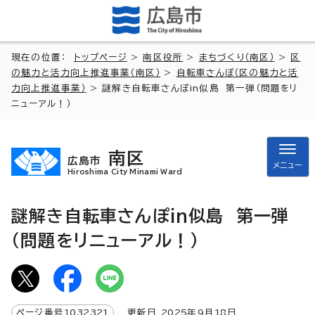
現在の位置：
トップページ
>
南区役所
>
まちづくり（南区）
>
区
の魅力と活力向上推進事業（南区）
>
自転車さんぽ（区の魅力と活
力向上推進事業）
> 謎解き自転車さんぽin似島 第一弾（問題をリ
ニューアル！）
南区
広島市
メニュー
Hiroshima City Minami Ward
謎解き自転車さんぽin似島 第一弾
（問題をリニューアル！）
ページ番号
1032321
更新日
2025
年9月
18
日