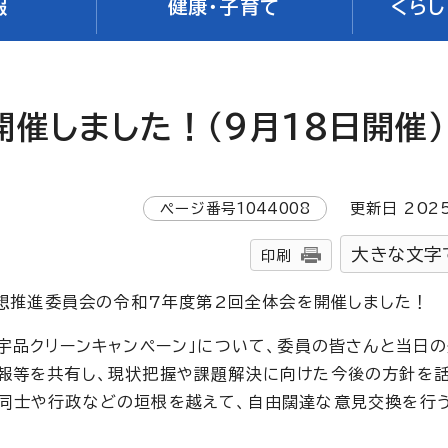
報
健康・子育て
くらし
催しました！（9月18日開催）
ページ番号
1044008
更新日
202
大きな文字
印刷
構想推進委員会の令和7年度第2回全体会を開催しました！
宇品クリーンキャンペーン」について、委員の皆さんと当日
報等を共有し、現状把握や課題解決に向けた今後の方針を
員同士や行政などの垣根を越えて、自由闊達な意見交換を行