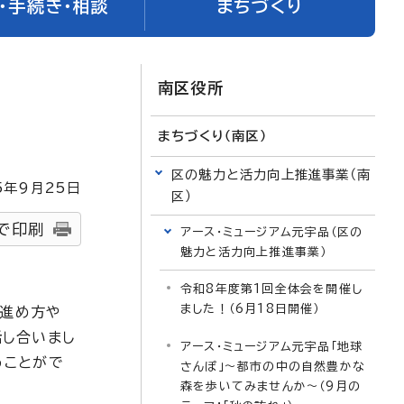
・手続き・相談
まちづくり
南区役所
まちづくり（南区）
区の魅力と活力向上推進事業（南
5
年9月
25
日
区）
で印刷
アース・ミュージアム元宇品（区の
魅力と活力向上推進事業）
令和8年度第1回全体会を開催し
ました！（6月18日開催）
の進め方や
話し合いまし
アース・ミュージアム元宇品「地球
うことがで
さんぽ」～都市の中の自然豊かな
森を歩いてみませんか～（9月の