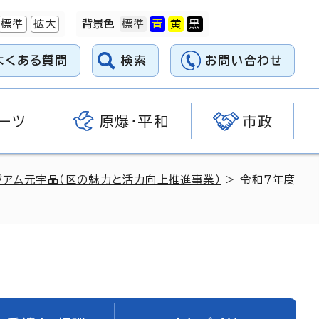
標準
拡大
背景色
よくある質問
検索
お問い合わせ
ーツ
原爆・平和
市政
ジアム元宇品（区の魅力と活力向上推進事業）
> 令和7年度