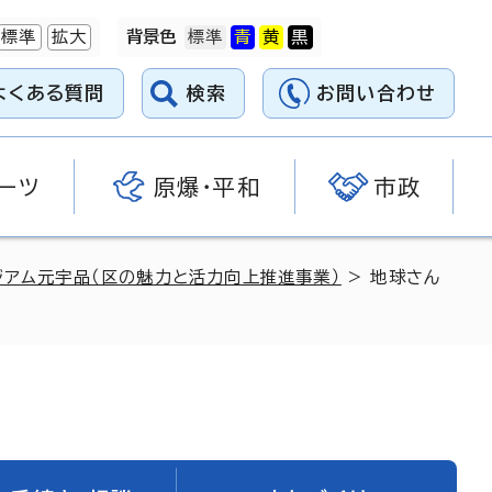
標準
拡大
背景色
よくある質問
検索
お問い合わせ
ーツ
原爆・平和
市政
ジアム元宇品（区の魅力と活力向上推進事業）
> 地球さん