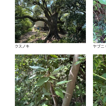
クスノキ
ヤブニ