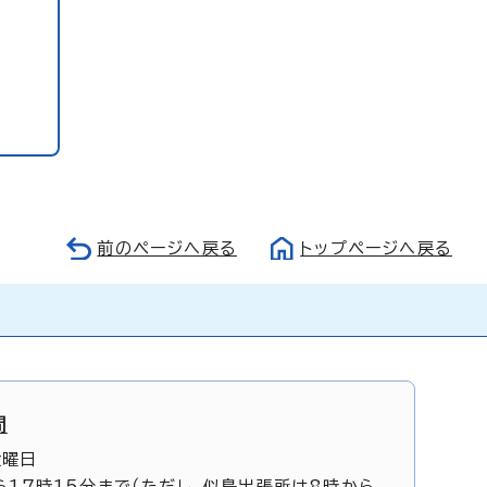
前のページへ戻る
トップページへ戻る
間
金曜日
ら17時15分まで（ただし、似島出張所は8時から