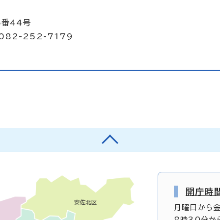
5番44号
082-252-7179
開庁時
月曜日から
8時30分か