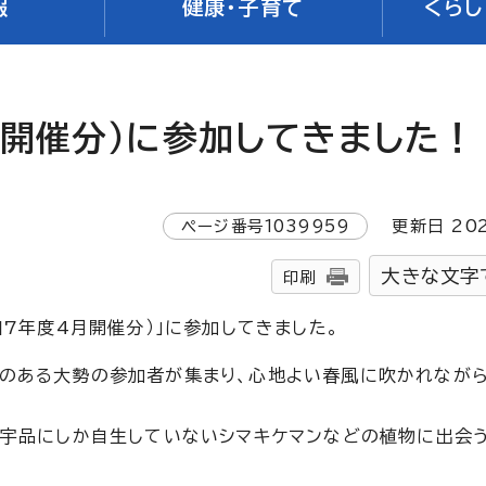
報
健康・子育て
くらし
月開催分）に参加してきました！
ページ番号
1039959
更新日
20
大きな文字
印刷
和7年度4月開催分）」に参加してきました。
味のある大勢の参加者が集まり、心地よい春風に吹かれなが
元宇品にしか自生していないシマキケマンなどの植物に出会