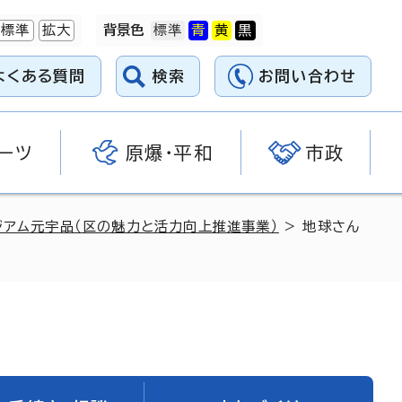
標準
拡大
背景色
よくある質問
検索
お問い合わせ
ーツ
原爆・平和
市政
ジアム元宇品（区の魅力と活力向上推進事業）
> 地球さん