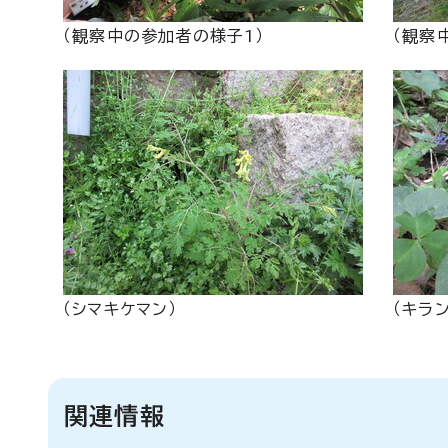
（観察中の参加者の様子1）
（観察
（シマキケマン）
（キラ
関連情報