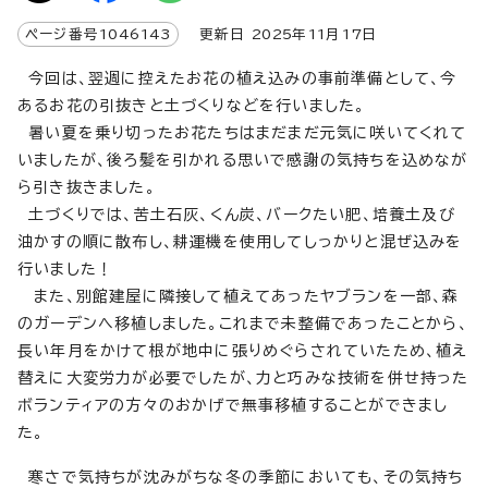
ページ番号
1046143
更新日
2025
年
11
月
17
日
今回は、翌週に控えたお花の植え込みの事前準備として、今
あるお花の引抜きと土づくりなどを行いました。
暑い夏を乗り切ったお花たちはまだまだ元気に咲いてくれて
いましたが、後ろ髪を引かれる思いで感謝の気持ちを込めなが
ら引き抜きました。
土づくりでは、苦土石灰、くん炭、バークたい肥、培養土及び
油かすの順に散布し、耕運機を使用してしっかりと混ぜ込みを
行いました！
また、別館建屋に隣接して植えてあったヤブランを一部、森
のガーデンへ移植しました。これまで未整備であったことから、
長い年月をかけて根が地中に張りめぐらされていたため、植え
替えに大変労力が必要でしたが、力と巧みな技術を併せ持った
ボランティアの方々のおかげで無事移植することができまし
た。
寒さで気持ちが沈みがちな冬の季節においても、その気持ち