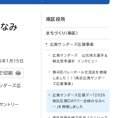
南区役所
みなみ
まちづくり（南区）
広島サンダーズ応援事業
広島サンダーズ 山元快太選手＆
6
年1月
15
日
柳北悠李選手 インタビュー
第4回バレーボール交流会を開催
で印刷
しました！！（南区広島サンダー
ズ応援事業）
ンダーズ応
広島サンダーズ応援デー「2026
南区応援DAY!!～全緑みなみく
サントリー
～」を開催しました
南区役所を緑で染めよう！シーズ