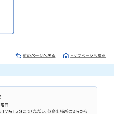
前のページへ戻る
トップページへ戻る
間
金曜日
ら17時15分まで（ただし、似島出張所は8時から