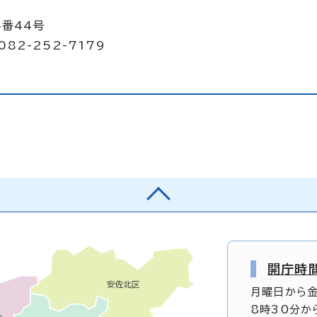
5番44号
082-252-7179
開庁時
月曜日から
8時30分か