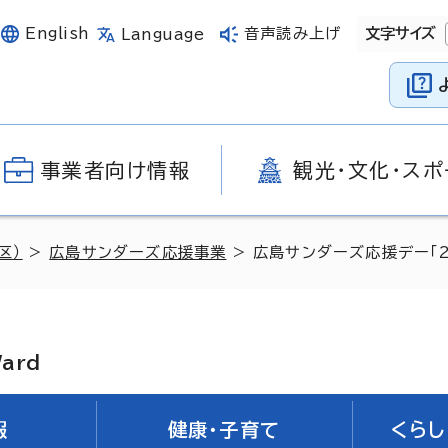
English
音声読み上げ
文字サイズ
Language
事業者向け情報
観光・文化・スポ
区）
>
広島サンダーズ応援事業
> 広島サンダーズ応援デー「2
Ward
報
健康・子育て
くらし