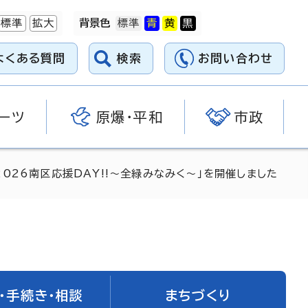
標準
拡大
背景色
よくある質問
検索
お問い合わせ
ーツ
原爆・平和
市政
026南区応援DAY!!～全緑みなみく～」を開催しました
・手続き・相談
まちづくり