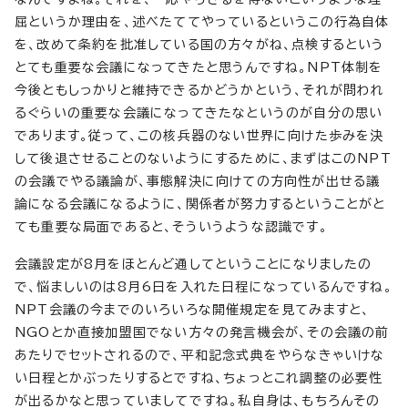
屈というか理由を、述べたててやっているというこの行為自体
を、改めて条約を批准している国の方々がね、点検するという
とても重要な会議になってきたと思うんですね。NPT体制を
今後ともしっかりと維持できるかどうかという、それが問われ
るぐらいの重要な会議になってきたなというのが自分の思い
であります。従って、この核兵器のない世界に向けた歩みを決
して後退させることのないようにするために、まずはこのNPT
の会議でやる議論が、事態解決に向けての方向性が出せる議
論になる会議になるように、関係者が努力するということがと
ても重要な局面であると、そういうような認識です。
会議設定が8月をほとんど通してということになりましたの
で、悩ましいのは8月6日を入れた日程になっているんですね。
NPT会議の今までのいろいろな開催規定を見てみますと、
NGOとか直接加盟国でない方々の発言機会が、その会議の前
あたりでセットされるので、平和記念式典をやらなきゃいけな
い日程とかぶったりするとですね、ちょっとこれ調整の必要性
が出るかなと思っていましてですね。私自身は、もちろんその