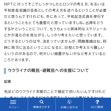
NPTに行ってそこでしっかりしたヒロシマの考え方、あるいは
平和首長会議の会長としての考え方を述べるということが必要
だと思うんですけれども、市にあって、平和記念式典を挙行す
るということもとても重要だと思っていますしね。出席をどう
するかということについて、もうちょっと具体的なスケジュール
とかが進むのを見ながら、しっかり考えたいと思っています。
どうするというのは今、決まっていませんが、問題意識はね、同
時に両方に出るということになると、日程とか考えたら難しい
というのがあるので、何かいい措置がないかなと考えていると
ころであります。
ウクライナの難民・避難民への支援について
記者
先ほどのウクライナ支援のことで補足で伺いたいんですけれど
も、市としてもできるだけの支援をしていく必要があるという
ことなんですが、具体的に今のところ何をしようと具体的に考
メニュー
情報をさがす
AIに質問
お問い合わせ
えているのかということと、併せて平和首長会議としても国内