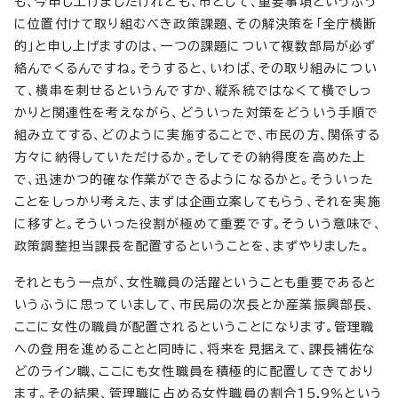
も、今申し上げましたけれども、市として、重要事項というふう
に位置付けて取り組むべき政策課題、その解決策を「全庁横断
的」と申し上げますのは、一つの課題について複数部局が必ず
絡んでくるんですね。そうすると、いわば、その取り組みについ
て、横串を刺せるというんですか、縦系統ではなくて横でしっ
かりと関連性を考えながら、どういった対策をどういう手順で
組み立てする、どのように実施することで、市民の方、関係する
方々に納得していただけるか。そしてその納得度を高めた上
で、迅速かつ的確な作業ができるようになるかと。そういった
ことをしっかり考えた、まずは企画立案してもらう、それを実施
に移すと。そういった役割が極めて重要です。そういう意味で、
政策調整担当課長を配置するということを、まずやりました。
それともう一点が、女性職員の活躍ということも重要であると
いうふうに思っていまして、市民局の次長とか産業振興部長、
ここに女性の職員が配置されるということになります。管理職
への登用を進めることと同時に、将来を見据えて、課長補佐な
どのライン職、ここにも女性職員を積極的に配置してきており
ます。その結果、管理職に占める女性職員の割合15.9％という