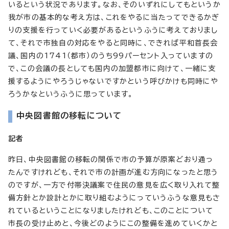
いるという状況であります。なお、そのいずれにしてもというか
我が市の基本的な考え方は、これをやるに当たってできるかぎ
りの支援を行っていく必要があるというふうに考えておりまし
て、それで市独自の対応をやると同時に、できれば平和首長会
議、国内の1741（都市）のうち99パーセント入っていますの
で、この会議の長としても国内の加盟都市に向けて、一緒に支
援するようにやろうじゃないですかという呼びかけも同時にや
ろうかなというふうに思っています。
中央図書館の移転について
記者
昨日、中央図書館の移転の関係で市の予算が原案どおり通っ
たんですけれども、それで市の計画が進む方向になったと思う
のですが、一方で付帯決議案で住民の意見を広く取り入れて整
備方針とか設計とかに取り組むようにっていうふうな意見もさ
れているということになりましたけれども、このことについて
市長の受け止めと、今後どのようにこの整備を進めていくかと