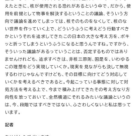
えたときに、核が使用される恐れがあるという中で、だから、使
用を前提として物事を解決するということの議論、そういう方
向で議論を進めてしまっては、核そのものをなくして、核のな
い世界を作っていく上で、どういうふうに考えどう行動すべき
かというそれを追求してきたこの日本の大きな考え方を、ポキ
ッと折ってしまうというふうになると思うんですね。ですから、
そういった議論があるっていうことは、否定するものではあり
ませんけれども、追求すべきは、非核三原則、国是を、いわゆる
この理想をどう実現していくか。現実を見ながらも決して無視
するわけじゃなんですけども、その目標に向けてどう対応して
いくかを考えるべきであると。今起こっている事態に対して対
処方法を考える上で、今まで積み上げてきたその考え方なり方
向性を放っておいて、全然横道にそれるみたいな議論というの
は、今、段階ではすべきではない、ふさわしくないと私は思って
います。
記者