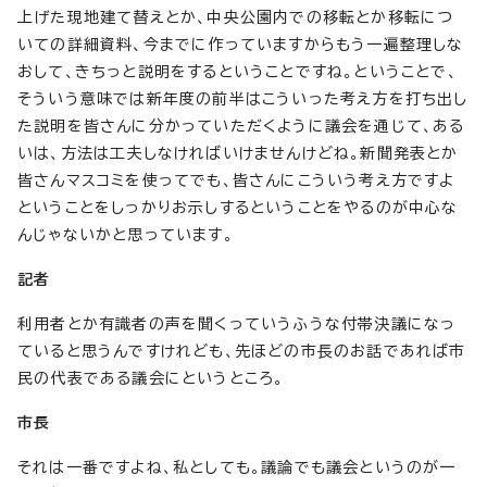
上げた現地建て替えとか、中央公園内での移転とか移転につ
いての詳細資料、今までに作っていますからもう一遍整理しな
おして、きちっと説明をするということですね。ということで、
そういう意味では新年度の前半はこういった考え方を打ち出し
た説明を皆さんに分かっていただくように議会を通じて、ある
いは、方法は工夫しなければいけませんけどね。新聞発表とか
皆さんマスコミを使ってでも、皆さんにこういう考え方ですよ
ということをしっかりお示しするということをやるのが中心な
んじゃないかと思っています。
記者
利用者とか有識者の声を聞くっていうふうな付帯決議になっ
ていると思うんですけれども、先ほどの市長のお話であれば市
民の代表である議会にというところ。
市長
それは一番ですよね、私としても。議論でも議会というのが一