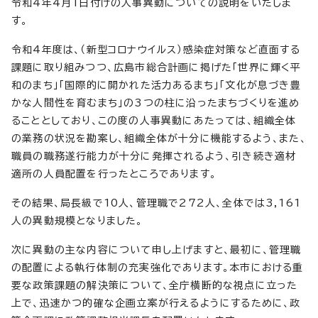
令和4年4月1日付けの人事異動についての説明をいたしま
す。
令和4年度は、（新型コロナウイルス）感染症対策など直面する
課題に取り組みつつ、広島市総合計画に掲げた「世界に輝く平
和のまち」「国際的に開かれた活力あるまち」「文化が息づき豊
かな人間性を育むまち」の3つの柱に沿ったまちづくりを進め
ることとしており、この度の人事異動にあたっては、組織全体
の業務の状況を勘案し、組織全体が十分に機能するよう、また、
職員の職務遂行能力が十分に発揮されるよう、引き続き適材
適所の人員配置を行ったところであります。
その結果、局長級で10人、管理職で272人、全体では3,161
人の異動規模となりました。
次に異動の主な内容について申し上げますと、最初に、管理職
の配置による執行体制の充実強化であります。本市における重
要な政策課題の解決策について、全庁横断的な視点に立った
上で、迅速かつ的確な企画立案が行えるようにするために、政