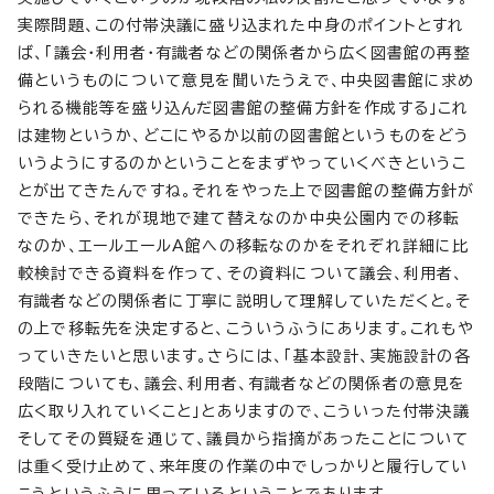
実際問題、この付帯決議に盛り込まれた中身のポイントとすれ
ば、「議会・利用者・有識者などの関係者から広く図書館の再整
備というものについて意見を聞いたうえで、中央図書館に求め
られる機能等を盛り込んだ図書館の整備方針を作成する」これ
は建物というか、どこにやるか以前の図書館というものをどう
いうようにするのかということをまずやっていくべきというこ
とが出てきたんですね。それをやった上で図書館の整備方針が
できたら、それが現地で建て替えなのか中央公園内での移転
なのか、エールエールA館への移転なのかをそれぞれ詳細に比
較検討できる資料を作って、その資料について議会、利用者、
有識者などの関係者に丁寧に説明して理解していただくと。そ
の上で移転先を決定すると、こういうふうにあります。これもや
っていきたいと思います。さらには、「基本設計、実施設計の各
段階についても、議会、利用者、有識者などの関係者の意見を
広く取り入れていくこと」とありますので、こういった付帯決議
そしてその質疑を通じて、議員から指摘があったことについて
は重く受け止めて、来年度の作業の中でしっかりと履行してい
こうというふうに思っているということであります。