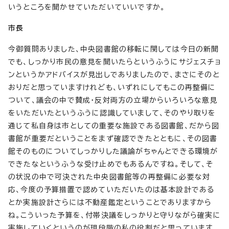
いうところを聞かせていただいていいですか。
市長
今御質問ありました、中央図書館の移転に関しては今日の新聞
でも、しっかり市民の意見を聞いたらというふうにサジェスチョ
ンというかアドバイスが見出しでありましたので、まさにそのと
おりだと思っていますけれども、いずれにしてもこの再整備に
ついて、議会の中で賛成・反対両方の立場からいろいろな意見
をいただいたというふうに認識していまして、そのやり取りを
通じて私自身は市としての重要な施設である図書館、だから図
書館が重要だということをまず確認できたとともに、その図書
館そのものについてしっかりした議論がちゃんとできる環境が
できたなというふうな受け止めでもあるんですね。そして、そ
の状況の中で可決された中央図書館等の再整備に必要な対
応、今度の予算措置で認めていただいたのは基本設計である
とか実施設計さらには不動産鑑定ということでありますから
ね。こういった予算を、付帯決議をしっかりと守りながら確実に
実施していくというのが現段階の私の役割だと思っています。