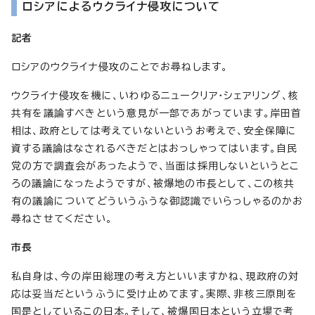
ロシアによるウクライナ侵攻について
記者
ロシアのウクライナ侵攻のことでお尋ねします。
ウクライナ侵攻を機に、いわゆるニュークリア・シェアリング、核
共有を議論すべきという意見が一部であがっています。岸田首
相は、政府としては考えていないというお考えで、安全保障に
資する議論はなされるべきだとはおっしゃってはいます。自民
党の方で調査会があったようで、当面は採用しないというとこ
ろの議論になったようですが、被爆地の市長として、この核共
有の議論についてどういうふうな御認識でいらっしゃるのかお
尋ねさせてください。
市長
私自身は、今の岸田総理の考え方といいますかね、現政府の対
応は妥当だというふうに受け止めてます。実際、非核三原則を
国是としているこの日本。そして、被爆国日本という立場で考