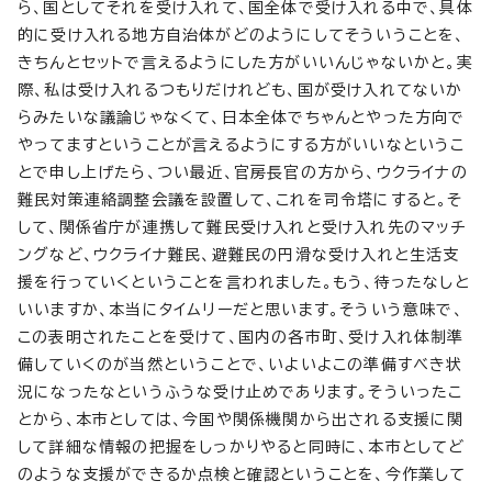
ら、国としてそれを受け入れて、国全体で受け入れる中で、具体
的に受け入れる地方自治体がどのようにしてそういうことを、
きちんとセットで言えるようにした方がいいんじゃないかと。実
際、私は受け入れるつもりだけれども、国が受け入れてないか
らみたいな議論じゃなくて、日本全体でちゃんとやった方向で
やってますということが言えるようにする方がいいなというこ
とで申し上げたら、つい最近、官房長官の方から、ウクライナの
難民対策連絡調整会議を設置して、これを司令塔にすると。そ
して、関係省庁が連携して難民受け入れと受け入れ先のマッチ
ングなど、ウクライナ難民、避難民の円滑な受け入れと生活支
援を行っていくということを言われました。もう、待ったなしと
いいますか、本当にタイムリーだと思います。そういう意味で、
この表明されたことを受けて、国内の各市町、受け入れ体制準
備していくのが当然ということで、いよいよこの準備すべき状
況になったなというふうな受け止めであります。そういったこ
とから、本市としては、今国や関係機関から出される支援に関
して詳細な情報の把握をしっかりやると同時に、本市としてど
のような支援ができるか点検と確認ということを、今作業して