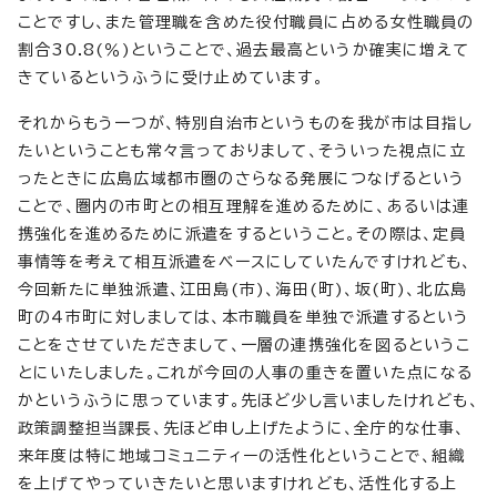
ことですし、また管理職を含めた役付職員に占める女性職員の
割合30.8(％)ということで、過去最高というか確実に増えて
きているというふうに受け止めています。
それからもう一つが、特別自治市というものを我が市は目指し
たいということも常々言っておりまして、そういった視点に立
ったときに広島広域都市圏のさらなる発展につなげるという
ことで、圏内の市町との相互理解を進めるために、あるいは連
携強化を進めるために派遣をするということ。その際は、定員
事情等を考えて相互派遣をベースにしていたんですけれども、
今回新たに単独派遣、江田島(市)、海田(町)、坂(町)、北広島
町の4市町に対しましては、本市職員を単独で派遣するという
ことをさせていただきまして、一層の連携強化を図るというこ
とにいたしました。これが今回の人事の重きを置いた点になる
かというふうに思っています。先ほど少し言いましたけれども、
政策調整担当課長、先ほど申し上げたように、全庁的な仕事、
来年度は特に地域コミュニティーの活性化ということで、組織
を上げてやっていきたいと思いますけれども、活性化する上