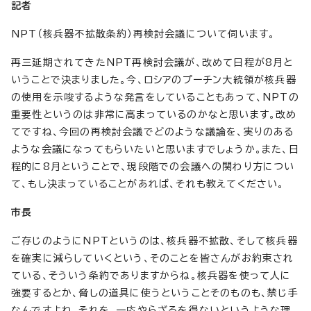
記者
NPT（核兵器不拡散条約）再検討会議について伺います。
再三延期されてきたNPT再検討会議が、改めて日程が8月と
いうことで決まりました。今、ロシアのプーチン大統領が核兵器
の使用を示唆するような発言をしていることもあって、NPTの
重要性というのは非常に高まっているのかなと思います。改め
てですね、今回の再検討会議でどのような議論を、実りのある
ような会議になってもらいたいと思いますでしょうか。また、日
程的に8月ということで、現段階での会議への関わり方につい
て、もし決まっていることがあれば、それも教えてください。
市長
ご存じのようにNPTというのは、核兵器不拡散、そして核兵器
を確実に減らしていくという、そのことを皆さんがお約束され
ている、そういう条約でありますからね。核兵器を使って人に
強要するとか、脅しの道具に使うということそのものも、禁じ手
なんですよね。それを、一応やらざるを得ないというような理