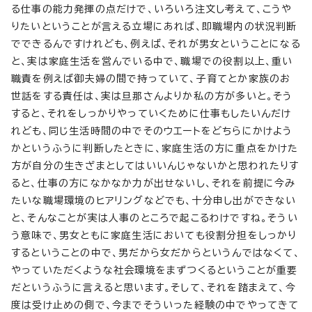
る仕事の能力発揮の点だけで、いろいろ注文し考えて、こうや
りたいということが言える立場にあれば、即職場内の状況判断
でできるんですけれども、例えば、それが男女ということになる
と、実は家庭生活を営んでいる中で、職場での役割以上、重い
職責を例えば御夫婦の間で持っていて、子育てとか家族のお
世話をする責任は、実は旦那さんよりか私の方が多いと。そう
すると、それをしっかりやっていくために仕事もしたいんだけ
れども、同じ生活時間の中でそのウエートをどちらにかけよう
かというふうに判断したときに、家庭生活の方に重点をかけた
方が自分の生きざまとしてはいいんじゃないかと思われたりす
ると、仕事の方になかなか力が出せないし、それを前提に今み
たいな職場環境のヒアリングなどでも、十分申し出ができない
と、そんなことが実は人事のところで起こるわけですね。そうい
う意味で、男女ともに家庭生活においても役割分担をしっかり
するということの中で、男だから女だからというんではなくて、
やっていただくような社会環境をまずつくるということが重要
だというふうに言えると思います。そして、それを踏まえて、今
度は受け止めの側で、今までそういった経験の中でやってきて