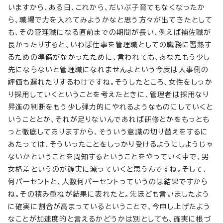
いますから、ある日、これから、だいぶ子育てもなくなったか
ら、職場で力を入れてみようかなと思う方々が出てきたとして
も、その管理職になる直前までの期間が長い、例えば補佐職が
長かったりすると、いわば仕事を管理職としての職務に習熟す
るための準備がなかったために、言われても、あなたもう少し
先にならないと管理職になれませんよという今度は人事側の
評価も遅れたりするわけですね。そうしたところ、女性をしっか
り採用していくということを考えたときに、管理者は採用なり
昇進の判断をもう少し弾力的にやれるようなものにしていくと
いうこととか、それが足りないんであれば研修とかをもっとも
っと徹底してありますから、そういう意識の切り替えをするに
あたっては、そういったことをしっかり受けるようにしようじゃ
ないかということを周知するということをやっていく中で、男
女格差というのが確実に減っていくと思うんですね。そして、
何パーセントと、人数何パーセントっていうのは結果ですから
ね。その積み重ねが結果に表れたと。先ほども言いましたよう
に確実に割合が高まっているということで、今申し上げたよう
なことが加速度的と言えるかどうかは別としても、確実に根づ