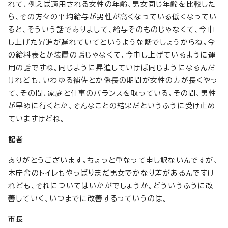
れて、例えば適用される女性の年齢、男女同じ年齢を比較した
ら、その方々の平均給与が男性が高くなっている低くなってい
ると、そういう話でありまして、給与そのものじゃなくて、今申
し上げた昇進が遅れていてというような話でしょうからね。今
の給料表とか装置の話じゃなくて、今申し上げているように運
用の話ですね。同じように昇進していけば同じようになるんだ
けれども、いわゆる補佐とか係長の期間が女性の方が長くやっ
て、その間、家庭と仕事のバランスを取っている。その間、男性
が早めに行くとか、そんなことの結果だというふうに受け止め
ていますけどね。
記者
ありがとうございます。ちょっと重なって申し訳ないんですが、
本庁舎のトイレもやっぱりまだ男女でかなり差があるんですけ
れども、それについてはいかがでしょうか。どういうふうに改
善していく、いつまでに改善するっていうのは。
市長