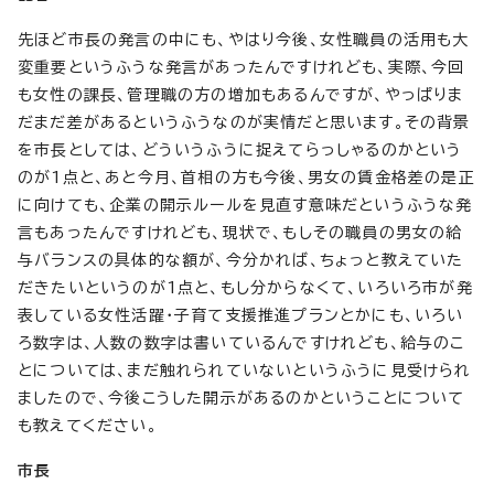
先ほど市長の発言の中にも、やはり今後、女性職員の活用も大
変重要というふうな発言があったんですけれども、実際、今回
も女性の課長、管理職の方の増加もあるんですが、やっぱりま
だまだ差があるというふうなのが実情だと思います。その背景
を市長としては、どういうふうに捉えてらっしゃるのかという
のが1点と、あと今月、首相の方も今後、男女の賃金格差の是正
に向けても、企業の開示ルールを見直す意味だというふうな発
言もあったんですけれども、現状で、もしその職員の男女の給
与バランスの具体的な額が、今分かれば、ちょっと教えていた
だきたいというのが1点と、もし分からなくて、いろいろ市が発
表している女性活躍・子育て支援推進プランとかにも、いろい
ろ数字は、人数の数字は書いているんですけれども、給与のこ
とについては、まだ触れられていないというふうに見受けられ
ましたので、今後こうした開示があるのかということについて
も教えてください。
市長