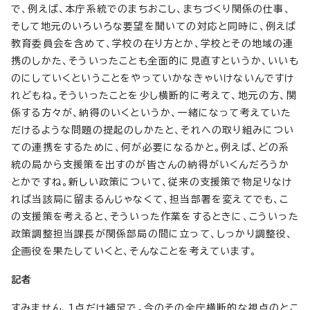
で、例えば、本庁系統でのまちおこし、まちづくり関係の仕事、
そして地元のいろいろな要望を聞いての対応と同時に、例えば
教育委員会を含めて、学校の在り方とか、学校とその地域の連
携のしかた、そういったことも全面的に見直すというか、いいも
のにしていくということをやっていかなきゃいけないんですけ
れどもね。そういったことを少し横断的に考えて、地元の方、関
係する方々が、納得のいくというか、一緒になって考えていた
だけるような問題の提起のしかたと、それへの取り組みについ
ての連携をするために、何が必要になるかと。例えば、どの系
統の局から支援策を出すのが皆さんの納得がいくんだろうか
とかですね。新しい政策について、従来の支援策で物足りなけ
れば当該局に留まるんじゃなくて、担当部署を変えてでも、こ
の支援策を考えると、そういった作業をするときに、こういった
政策調整担当課長が関係部局の間に立って、しっかり調整役、
企画役を果たしていくと、そんなことを考えています。
記者
すみません、1点だけ補足で。今のその全庁横断的な視点のとこ