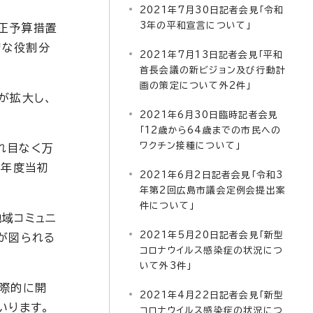
2021年7月30日記者会見「令和
3年の平和宣言について」
正予算措置
切な役割分
2021年7月13日記者会見「平和
首長会議の新ビジョン及び行動計
画の策定について外2件」
が拡大し、
2021年6月30日臨時記者会見
「12歳から64歳までの市民への
ワクチン接種について」
れ目なく万
4年度当初
2021年6月2日記者会見「令和3
年第2回広島市議会定例会提出案
件について」
域コミュニ
2021年5月20日記者会見「新型
が図られる
コロナウイルス感染症の状況につ
いて外3件」
国際的に開
2021年4月22日記者会見「新型
いります。
コロナウイルス感染症の状況につ