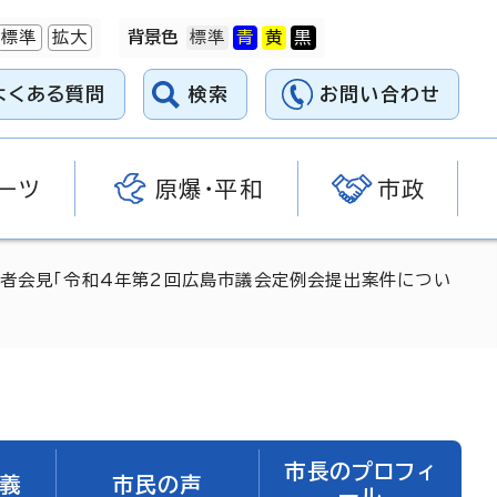
標準
拡大
背景色
よくある質問
検索
お問い合わせ
ーツ
原爆・平和
市政
日記者会見「令和4年第2回広島市議会定例会提出案件につい
市長のプロフィ
義
市民の声
ール