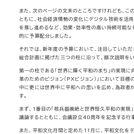
また、次のページの文末のところですけれども、こ
ともに、社会経済情勢の変化にデジタル技術を活用し
を推し進めるなど、効果・効率性の高い持続可能な
的に予算配分しました。
それでは、新年度の予算において、注目していただ
総合計画に掲げた三つの柱に沿って、順次説明をい
第一の柱である「世界に輝く平和のまち」の実現に
革のためのビジョン（PXビジョン）」において目標
中に更には世界中に平和への思いを広め、為政者
す。
まず、1番目の「核兵器廃絶と世界恒久平和の実現
議論するとともに、会議設立40周年を記念する行
また、平和文化月間と定めた11月に、平和文化を