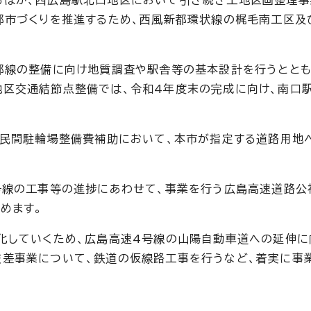
るほか、西広島駅北口地区において引き続き土地区画整理事
都市づくりを推進するため、西風新都環状線の梶毛南工区及
都線の整備に向け地質調査や駅舎等の基本設計を行うととも
地区交通結節点整備では、令和4年度末の完成に向け、南口
、民間駐輪場整備費補助において、本市が指定する道路用地
号線の工事等の進捗にあわせて、事業を行う広島高速道路公
めます。
化していくため、広島高速4号線の山陽自動車道への延伸に
交差事業について、鉄道の仮線路工事を行うなど、着実に事