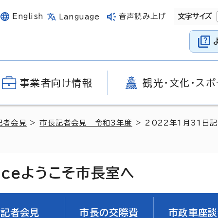
English
音声読み上げ
文字サイズ
Language
事業者向け情報
観光・文化・スポ
記者会見
>
市長記者会見 令和3年度
> 2022年1月31
ice
ようこそ市長室へ
記者会見
市長の交際費
市政車座談