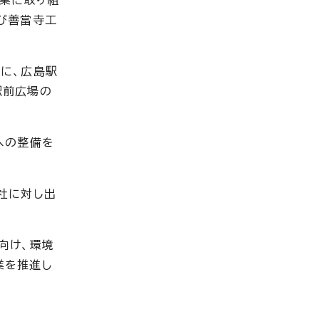
業に取り組
び善當寺工
に、広島駅
駅前広場の
への整備を
社に対し出
向け、環境
業を推進し