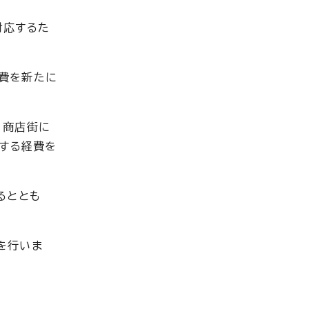
対応するた
費を新たに
、商店街に
要する経費を
るととも
を行いま