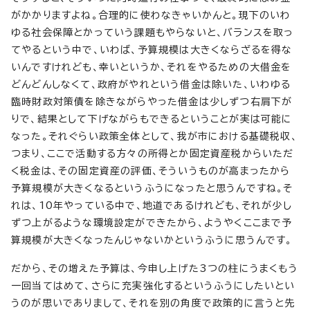
がかかりますよね。合理的に使わなきゃいかんと。現下のいわ
ゆる社会保障とかっていう課題もやらないと、バランスを取っ
てやるという中で、いわば、予算規模は大きくならざるを得な
いんですけれども、幸いというか、それをやるための大借金を
どんどんしなくて、政府がやれという借金は除いた、いわゆる
臨時財政対策債を除きながらやった借金は少しずつ右肩下が
りで、結果として下げながらもできるということが実は可能に
なった。それぐらい政策全体として、我が市における基礎税収、
つまり、ここで活動する方々の所得とか固定資産税からいただ
く税金は、その固定資産の評価、そういうものが高まったから
予算規模が大きくなるというふうになったと思うんですね。そ
れは、10年やっている中で、地道であるけれども、それが少し
ずつ上がるような環境設定ができたから、ようやくここまで予
算規模が大きくなったんじゃないかというふうに思うんです。
だから、その増えた予算は、今申し上げた3つの柱にうまくもう
一回当てはめて、さらに充実強化するというふうにしたいとい
うのが思いでありまして、それを別の角度で政策的に言うと先