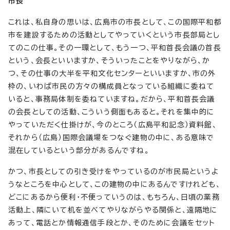
市長
これは、私自身の思いは、広島市の市長として、この国際平和都
市を建設するための活動としてやっていくという市長部局とし
てのこの仕事。その一環として、もう一つ、平和首長会議の首長
という、会長といいますか、そういったことをやりながら、か
つ、その仕事の大半を平和文化センターといいますか、市の外
枠の、いわば市民の方々の構成員となっている組織に委ねて
いると、事務局体制を委ねていますね。だから、平和首長会議
の会長としての活動、こういう側面もあると。それを集中的に
やっていただく仕掛けが、今のところ（広島平和記念）資料館、
それから（広島）国際会議場をつなぐ建物の中に、ある意味で
混在しているという部分があるんですね。
かつ、市長としての引き受けをやっているのが市民局というよ
うなところを中心として、この建物の中にあるんですけれども、
どこにあるから便利・不便っていうのは、もちろん、日頃の業務
活動上、隣にいて机を並べてやりながらやる関係と、遠隔地に
あって、電話とか情報通信手段とか、そのために会議をセット