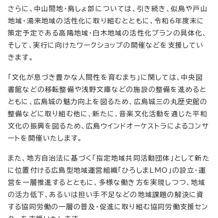
さらに、中山間地・島しょ部については、引き続き、似島や戸山
地域・湯来地域の活性化に取り組むとともに、令和6年度末に
策定予定である高陽地域・白木地域の活性化プランの具体化、
そして、実行に向けたワークショップの開催などを支援してい
きます。
「文化が息づき豊かな人間性を育むまち」に関しては、中央図
書館などの移転整備や浅野文庫などの施設の整備を進めると
ともに、広島城の魅力向上を図るため、広島城三の丸歴史館の
整備などに取り組む他に、新たに、音楽文化活動を通じた平和
文化の振興を図るため、広島ウインドオーケストラによるコンサ
ートを開催いたします。
また、地方自治法に基づく「指定地域共同活動団体」として新た
に位置付ける広島型地域運営組織「ひろしまLMO」の設立・運
営を一層推進するとともに、多様な働き方を実現しつつ、地域
の活力低下、あるいは担い手不足などの地域課題の解決に資
する協同労働の一層の普及・促進に取り組む協同労働支援セン