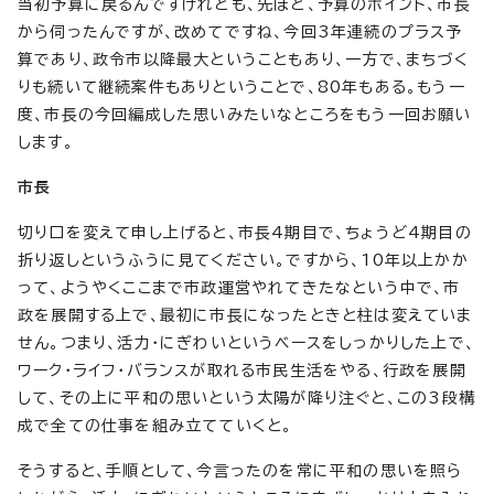
当初予算に戻るんですけれども、先ほど、予算のポイント、市長
から伺ったんですが、改めてですね、今回3年連続のプラス予
算であり、政令市以降最大ということもあり、一方で、まちづく
りも続いて継続案件もありということで、80年もある。もう一
度、市長の今回編成した思いみたいなところをもう一回お願い
します。
市長
切り口を変えて申し上げると、市長4期目で、ちょうど4期目の
折り返しというふうに見てください。ですから、10年以上かか
って、ようやくここまで市政運営やれてきたなという中で、市
政を展開する上で、最初に市長になったときと柱は変えていま
せん。つまり、活力・にぎわいというベースをしっかりした上で、
ワーク・ライフ・バランスが取れる市民生活をやる、行政を展開
して、その上に平和の思いという太陽が降り注ぐと、この3段構
成で全ての仕事を組み立てていくと。
そうすると、手順として、今言ったのを常に平和の思いを照ら