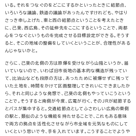
いる。それをつなぐのをどこにするかといったときに結節点、
いろいろな議論、鉄道の議論があったんですけれども、やはり
さっき申し上げた、東と西の結節点ということを考えたとき
に、己斐、西広島、その延伸先をここにするということで、両都
心をつなぐというものを完成させる目標設定ができる。そうす
ると、そこの地域の整備をしていくということが、合理性がある
んじゃないかと。
さらに、己斐の北側の方は原爆を受けながら山陰というか、届
いていないので、いわば旧市街地の基本的な構造が残ってい
て、比治山なども段原の方は、あったために被爆せずに残って
いた土地を、時間をかけて区画整理してきれいにできましたか
ら、それと同じような発想で、己斐の北側もやっていこうという
ことで。そうすると南側が今度、広電が行く、そのJRが結節する
とバスが集中すると。交通結節点としてふさわしい広島の東側
の駅と、類似のような機能を持たせることで、これもある意味
で両方の拠点を活性化させながら市全域を元気なものにして
いくという思いで今、手を入れています。こうすることでようや