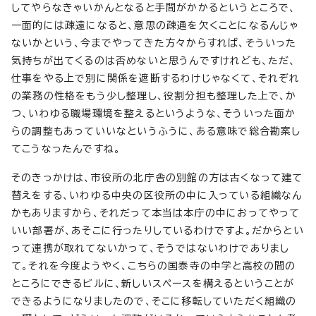
してやらなきゃいかんとなると手間がかかるというところで、
一面的には疎遠になると、意思の疎通を欠くことになるんじゃ
ないかという、今までやってきた方々からすれば、そういった
気持ちが出てくるのは否めないと思うんですけれども、ただ、
仕事をやる上で別に関係を遮断するわけじゃなくて、それぞれ
の業務の性格をもう少し整理し、役割分担も整理した上で、か
つ、いわゆる職場環境を整えるというような、そういった面か
らの調整もあっていいなというふうに、ある意味で総合勘案し
てこうなったんですね。
そのきっかけは、市役所の北庁舎の別館の方は古くなって建て
替えをする、いわゆる中央の区役所の中に入っている組織なん
かもありますから、それだって本当は本庁の中におってやって
いい部署が、あそこに行ったりしているわけですよ。だからとい
って連携が取れてないかって、そうではないわけでありまし
て。それを今度ようやく、こちらの国泰寺の中学と高校の間の
ところにできるビルに、新しいスペースを構えるということが
できるようになりましたので、そこに移転していただく組織の