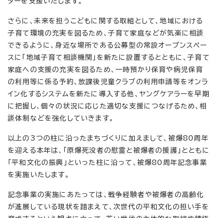
ターを支援いたします。
さらに、未来を担うこどもに関する取組として、地域における
子育て環境の充実を図るため、子育て家庭などが気楽に相談
できるように、身近な場所である公募型の常設オープンスペー
スに「地域子育て相談機関」を新たに設置するとともに、子育て
家庭への支援の充実を図るため、一時預かり保育や病児保育
の利用等に係る予約、放課後児童クラブの利用申請等をオンラ
イン化するシステムを新たに導入する他、ヤングケアラーを早期
に把握し、個々の状況に応じた適切な支援につなげるため、相
談体制などを強化していきます。
以上の3つの柱に沿ったまちづくりに加えまして、被爆80周年
を迎える本年は、「原爆死没者の慰霊と被爆者の援護」とともに
「平和文化の振興」といった柱に沿って、被爆80周年記念事業
を実施いたします。
記念事業の実施にあたっては、戦争経験者や被爆者の高齢化
が進展している現状を踏まえて、次世代の平和文化の担い手を