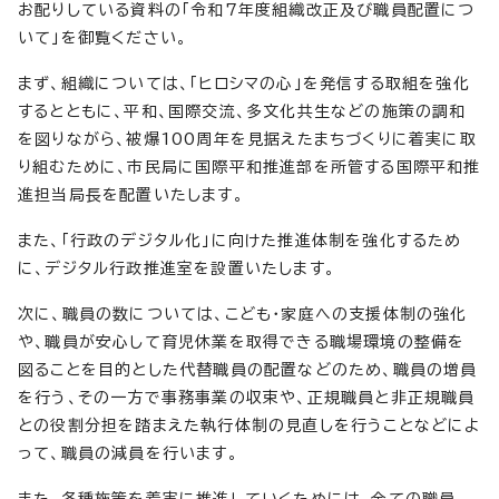
お配りしている資料の「令和7年度組織改正及び職員配置につ
いて」を御覧ください。
まず、組織については、「ヒロシマの心」を発信する取組を強化
するとともに、平和、国際交流、多文化共生などの施策の調和
を図りながら、被爆100周年を見据えたまちづくりに着実に取
り組むために、市民局に国際平和推進部を所管する国際平和推
進担当局長を配置いたします。
また、「行政のデジタル化」に向けた推進体制を強化するため
に、デジタル行政推進室を設置いたします。
次に、職員の数については、こども・家庭への支援体制の強化
や、職員が安心して育児休業を取得できる職場環境の整備を
図ることを目的とした代替職員の配置などのため、職員の増員
を行う、その一方で事務事業の収束や、正規職員と非正規職員
との役割分担を踏まえた執行体制の見直しを行うことなどによ
って、職員の減員を行います。
また、各種施策を着実に推進していくためには、全ての職員