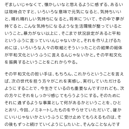
ぞましいじゃなくて、懐かしいなと思えるように感ずる、あるい
は現時点ですと、いろいろな意味で元気になると、気持ちいい
と、晴れ晴れしい気持ちになると。将来について、その中で夢が
持てると、こんな気持ちになるような生活環境が整っていると
いうこと。暴力がない以上に、そこまで状況設定があると平和
というふうに言っていいんじゃないかと。それを作り上げるた
めには、いろいろな人々の取組とそういったことの結果の総体
が平和文化というふうに言えるんじゃないかと。その平和文化
を振興するということをこれからやる。
その平和文化の担い手は、もちろん、これからということを言え
ば、次の世代を担う方々がこれを実感し、実行していただける
ようにすることで、今生きているのも重要なんですけれども、次
の方々にそれをしっかり感じてもらうようにする。そのために
それに通ずるような事業として何があるかということを、ひと
とおり、今回、ノミネートしたものをやらせていただいて、確か
にいいじゃないかというふうに受け止めてもらえるものは、そ
の後もずっと続けていくようにしたいと、そんなことなんです