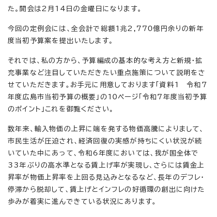
た。開会は2月14日の金曜日になります。
今回の定例会には、全会計で総額1兆2,770億円余りの新年
度当初予算案を提出いたします。
それでは、私の方から、予算編成の基本的な考え方と新規・拡
充事業など注目していただきたい重点施策について説明をさ
せていただきます。お手元に用意しております「資料1 令和7
年度広島市当初予算の概要」の10ページ「令和7年度当初予算
のポイント」これを御覧ください。
数年来、輸入物価の上昇に端を発する物価高騰によりまして、
市民生活が圧迫され、経済回復の実感が持ちにくい状況が続
いていた中にあって、令和6年度においては、我が国全体で
33年ぶりの高水準となる賃上げ率が実現し、さらには賃金上
昇率が物価上昇率を上回る見込みとなるなど、長年のデフレ・
停滞から脱却して、賃上げとインフレの好循環の創出に向けた
歩みが着実に進んできている状況にあります。