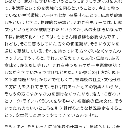
しながら、活力・にぎわいというところにまずしっかり力を入れ
て、生活圏としての充実強化を図るということで、今まで整っ
ていない生活環境、ハード面とか。被爆することで、広島が破壊
したというときに、物理的な破壊と、それからもう一つは、伝統
文化というものが破壊されたというのが、私の実は思いなんで
すね。伝統文化というのは、もちろん施設群も必要なんですけ
れども、そこに暮らしていた方々の価値観が、そういう方々を
通じて蔓延している。それを持っている方々がいなくなったわ
けですよ。そうすると、それまで伝えてきた文化・伝統も、ある
意味で、絶えたに等しい。それを残った方々が一生懸命掘り出
しながらきていたんですけれどもね。その復活の仕方が、現下
の平和問題とか何かなどで忙しくて、被爆後の社会・文化形成
の方に力を入れてきて、それ以前あったものの復興というか、
そちらの方になかなか力を割けなかったから、活力・にぎわい
とワーク・ライフ・バランスをやる中で、被爆前の伝統文化、そう
いったものもいいところを引き継げるような状況設定をするこ
とで、次世代にと思ってやってきているんですね。
そうすると、そういった同時進行の仕事って、最終的にはお金