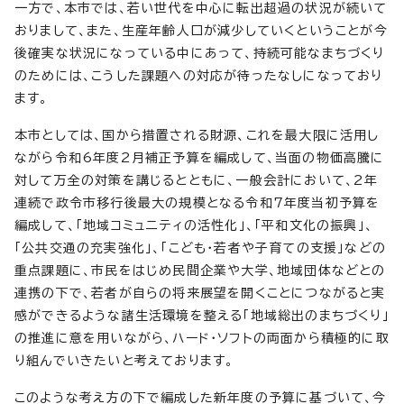
一方で、本市では、若い世代を中心に転出超過の状況が続いて
おりまして、また、生産年齢人口が減少していくということが今
後確実な状況になっている中にあって、持続可能なまちづくり
のためには、こうした課題への対応が待ったなしになっており
ます。
本市としては、国から措置される財源、これを最大限に活用し
ながら令和6年度2月補正予算を編成して、当面の物価高騰に
対して万全の対策を講じるとともに、一般会計において、2年
連続で政令市移行後最大の規模となる令和7年度当初予算を
編成して、「地域コミュニティの活性化」、「平和文化の振興」、
「公共交通の充実強化」、「こども・若者や子育ての支援」などの
重点課題に、市民をはじめ民間企業や大学、地域団体などとの
連携の下で、若者が自らの将来展望を開くことにつながると実
感ができるような諸生活環境を整える「地域総出のまちづくり」
の推進に意を用いながら、ハード・ソフトの両面から積極的に取
り組んでいきたいと考えております。
このような考え方の下で編成した新年度の予算に基づいて、今