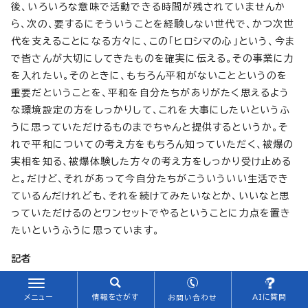
後、いろいろな意味で活動できる時間が残されていませんか
ら、次の、要するにそういうことを経験しない世代で、かつ次世
代を支えることになる方々に、この「ヒロシマの心」という、今ま
で皆さんが大切にしてきたものを確実に伝える。その事業に力
を入れたい。そのときに、もちろん平和がないことというのを
重要だということを、平和を自分たちがありがたく思えるよう
な環境設定の方をしっかりして、これを大事にしたいというふ
うに思っていただけるものまでちゃんと提供するというか。そ
れで平和についての考え方をもちろん知っていただく、被爆の
実相を知る、被爆体験した方々の考え方をしっかり受け止める
と。だけど、それがあって今自分たちがこういういい生活でき
ているんだけれども、それを続けてみたいなとか、いいなと思
っていただけるのとワンセットでやるということに力点を置き
たいというふうに思っています。
記者
最後、これは今聞いていいかどうか分からないですけれども、
メニュー
情報をさがす
AIに質問
お問い合わせ
先ほどの市長の説明の中で平和記念式典に関して、「国内外か