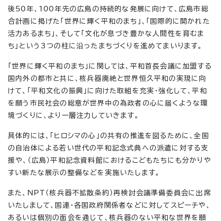
後50年、100年先の広島の持続的な発展に向けて、広島市総
合計画に掲げた「世界に輝く平和のまち」、「国際的に開かれた
活力あるまち」、そして「文化が息づき豊かな人間性を育むま
ち」という3つの柱に沿ったまちづくりを進めてまいります。
「世界に輝く平和のまち」に関しては、平和首長会議に加盟する
国内外の都市と共に、核兵器廃絶と世界恒久平和の実現に向
けて、「平和文化の振興」に向けた取組を充実・強化して、平和
を願う市民社会の総意が世界中の為政者の心に届くような環
境づくりに、より一層注力していきます。
具体的には、「ヒロシマの心」の共有の推進を図るために、全国
の自治体による若い世代の平和記念式典への派遣に対する支
援や、（広島）平和記念資料館におけるこどもたちにも分かりや
すい新たな展示の整備などを実施いたします。
また、NPT（核兵器不拡散条約）再検討会議準備委員会に出席
いたしまして、国連・各国政府関係者などに対してスピーチや、
あるいは個別の面会を通じて、核兵器のない平和な世界を願