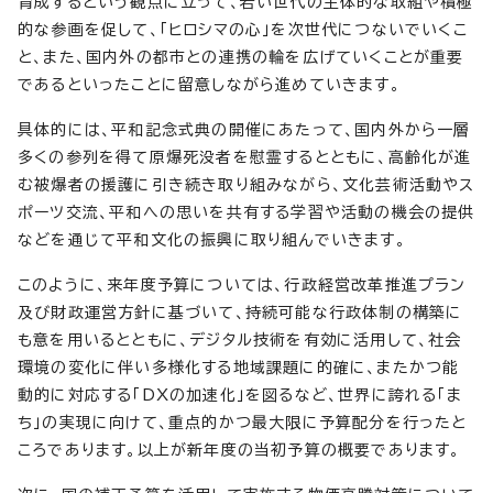
育成するという観点に立って、若い世代の主体的な取組や積極
的な参画を促して、「ヒロシマの心」を次世代につないでいくこ
と、また、国内外の都市との連携の輪を広げていくことが重要
であるといったことに留意しながら進めていきます。
具体的には、平和記念式典の開催にあたって、国内外から一層
多くの参列を得て原爆死没者を慰霊するとともに、高齢化が進
む被爆者の援護に引き続き取り組みながら、文化芸術活動やス
ポーツ交流、平和への思いを共有する学習や活動の機会の提供
などを通じて平和文化の振興に取り組んでいきます。
このように、来年度予算については、行政経営改革推進プラン
及び財政運営方針に基づいて、持続可能な行政体制の構築に
も意を用いるとともに、デジタル技術を有効に活用して、社会
環境の変化に伴い多様化する地域課題に的確に、またかつ能
動的に対応する「DXの加速化」を図るなど、世界に誇れる「ま
ち」の実現に向けて、重点的かつ最大限に予算配分を行ったと
ころであります。以上が新年度の当初予算の概要であります。