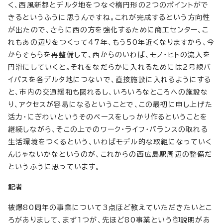
く、西風新都とデルタ地をつなぐ楕円形の2つのポイントがで
きるというふうに思うんですね。これが完成するという方向性
が出たので、さらに西の方を強化するために商工センター、こ
れもあの辺りをつくって47年、もう50年近くなりますから、今
からそちらを再整備して、西からのいわば、モノ・ヒトの流入を
円滑にしていくと。それをなだらかに入れるためには2号線バ
イパスを各デルタ地につないで、直接施設に入れるようにする
と、市内の交通緩和も図れるし、いろいろなところへの施設な
り、アクセスが容易になるということで、この最初に申し上げた
活力・にぎわいというそのベースをしっかり作るということを
継続しながら、そこの上でのワーク・ライフ・バランスの取れる
生活環境をつくるという、いわばモデル的な取組になっていく
んじゃないかなというのが、これからの西広島駅周辺の整備だ
というふうに思っています。
記者
被爆80周年の事業について3点ほど教えていただきたいとこ
ろがありまして、まず1つが、先ほど80事業という御説明があ