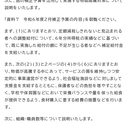
次に、国の補正予算を活用して実施する物価高騰対策について
説明をいたします。
「資料7 令和6年度2月補正予算の内容」を御覧ください。
まず、(1)にありますとおり、定額減税しきれないと見込まれる
者への調整給付について、6年分所得税の実績などに基づい
て、既に実施した給付の額に不足が生じる者などへ補足給付金
を支給いたします。
また、次の(2)(3)と2ページの(4)から(6)にありますとお
り、物価が高騰する中にあって、サービスの質を維持しつつ安
定的に事業運営ができるよう、社会福祉施設などに対しまして
支援金を支給するとともに、保護者などの負担を増やすことな
く、学校や保育園などにおいて栄養バランスや量を保った給食
が提供できるよう、食材購入に要する経費の措置などを行いま
す。
次に、組織・職員数等について説明いたします。