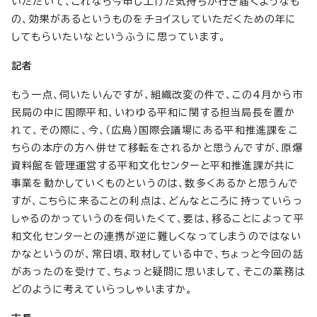
いただいて、これなら今申し上げた気持ちが行き届くようなも
の、効果があるというものをチョイスしていただくための年に
してもらいたいなというふうに思っています。
記者
もう一点、伺いたいんですが、組織改変の件で、この4月から市
民局の中に国際平和、いわゆる平和に関する担当局長を置か
れて、その際に、今、（広島）国際会議場にある平和推進課をこ
ちらの本庁の方へ併せて移転をされるかと思うんですが、原爆
資料館を管理運営する平和文化センターと平和推進課が共に
事業を動かしていくものというのは、数多くあるかと思うんで
すが、こちらに来ることの利点は、どんなところに持っていらっ
しゃるのかっていうのを伺いたくて、要は、移ることによって平
和文化センターとの連携が逆に難しくなってしまうのではない
かなというのが、常日頃、取材している中で、ちょっと今回の話
があったのを受けて、ちょっと疑問に思いまして、そこの業務は
どのように考えていらっしゃいますか。