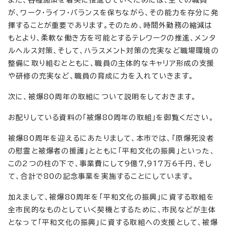
が、ワーク・ライフ・バランスを保ちながら、その能力を存分に発
揮することが重要であります。そのため、時間外勤務の縮減は
もとより、柔軟な働き方を可能とするテレワークの推進、メンタ
ルヘルス対策、そして、ハラスメント対策の充実など職場環境の
整備に取り組むとともに、職員の主体的なキャリア形成の支援
や研修の充実など、職員の育成に力を入れていきます。
次に、被爆80周年の取組について説明をしておきます。
お配りしている資料の「被爆80周年の取組」を御覧ください。
被爆80周年を迎えるにあたりまして、本市では、「原爆死没者
の慰霊と被爆者の援護」とともに「平和文化の振興」といった、
この2つの柱の下で、事業費にして9億7,917万6千円、そし
て、合計で80の記念事業を実施することにしています。
加えまして、被爆80周年を「平和文化の振興」に資する取組を
全市民的なものとしていく契機とするために、市民などが主体
となって「平和文化の振興」に資する取組への支援として、被爆