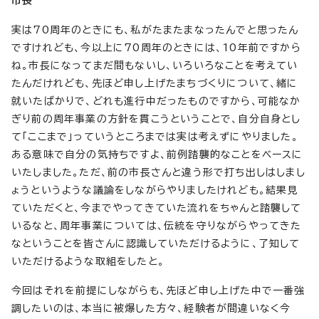
市長
実は70周年のときにも、私がたまたまなったんでと思ったん
ですけれども、今以上に70周年のときには、10年前ですから
ね。市長になってまだ間もないし、いろいろなことを考えてい
たんだけれども、先ほど申し上げたまちづくりについて、緒に
就いたばかりで、どれも進行中だったものですから、可能なか
ぎり前の周年事業の方針を貫こうということで、自分自身とし
て「ここまで」っていうところまでは実は考えずにやりました。
ある意味で自分の気持ちですよ、前例踏襲的なことをベースに
いたしました。ただ、前の市長さんと違う形で打ち出しはしまし
ょうというような議論をしながらやりましたけれども。結果見
ていただくと、今までやってきていた流れをちゃんと踏襲して
いるなと、周年事業については、伝統を守りながらやってきた
なということを皆さんに認識していただけるように、了知して
いただけるような取組をしたと。
今回はそれを前提にしながらも、先ほど申し上げた中で一番強
調したいのは、本当に被爆した方々、経験者が間違いなく今