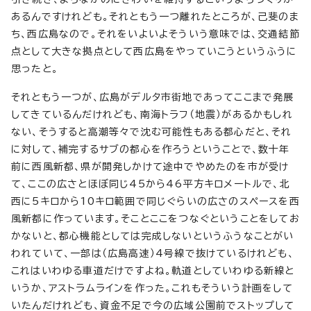
あるんですけれども。それともう一つ離れたところが、己斐のま
ち、西広島なので。それをいよいよそういう意味では、交通結節
点として大きな拠点として西広島をやっていこうというふうに
思ったと。
それともう一つが、広島がデルタ市街地であってここまで発展
してきているんだけれども、南海トラフ（地震）があるかもしれ
ない、そうすると高潮等々で沈む可能性もある都心だと、それ
に対して、補完するサブの都心を作ろうということで、数十年
前に西風新都、県が開発しかけて途中でやめたのを市が受け
て、ここの広さとほぼ同じ45から46平方キロメートルで、北
西に5キロから10キロ範囲で同じぐらいの広さのスペースを西
風新都に作っています。そことここをつなぐということをしてお
かないと、都心機能としては完成しないというふうなことがい
われていて、一部は（広島高速）4号線で抜けているけれども、
これはいわゆる車道だけですよね。軌道としていわゆる新線と
いうか、アストラムラインを作った。これもそういう計画をして
いたんだけれども、資金不足で今の広域公園前でストップして