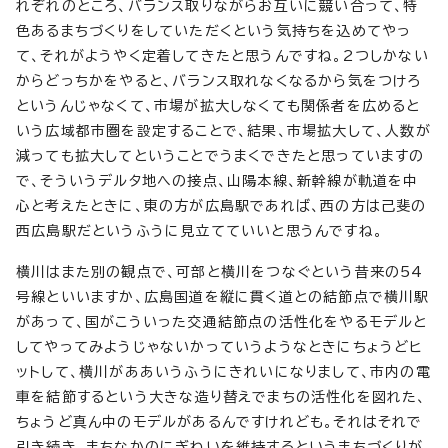
れぞれのところ、バランス取りながらお互いに競い合って、特
色あるまちづくりをしていただくという気持ちを込めてやっ
て、それがようやく定着してきたと思うんですね。2つしかない
からどっちかをやると、バランス取れなくなるから気をつけろ
というんじゃなくて、市場が拡大しなくても関係者を広めると
いう広域都市圏を設定することで、結果、市場拡大して、人数が
減っても拡大してということでうまくできたと思っていますの
で、そういうデルタ地への接点、山陽本線、新幹線が軌道を中
心と考えたときに、東の方が広島駅であれば、西の方は己斐の
西広島駅だというふうに見立てていいと思うんですね。
横川はまた別の観点で、可部と横川をつなぐという昔来の54
号線といいますか、広島国道を縦に貫く道との結節点で横川駅
があって、国がこういった交通結節点の活性化をやるモデルと
してやってみようじゃないかっていうようなときにちょうどヒ
ットして、横川がああいうふうにきれいになりまして、市内の電
車を結節するという大きな造り替えでまちの活性化を図れた、
ちょうど真ん中のモデルがあるんですけれども。それはそれで
引き続き、まちなかのにぎわいを維持するというまちづくりが