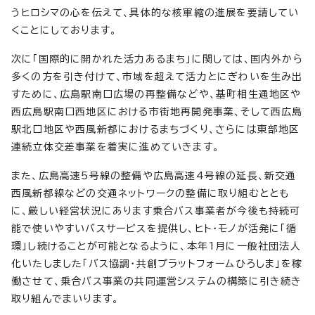
うヒロシマの心を伝えて、具体的な核軍縮の進展を要請してい
くことにしております。
次に「国際的に開かれた活力あるまち」に関しては、国内外から
多くの方を引き付けて、市域を超えて活力とにぎわいを生み出
すために、広島駅南口広場の再整備などや、基町相生通地区や
西広島駅南口西地区における市街地再開発事業、そして西広島
駅北口地区や西風新都におけるまちづくり、さらには東部地区
連続立体交差事業を着実に進めていきます。
また、広島高速5号線の整備や広島高速4号線の延長、新交通
西風新都線などの交通ネットワークの整備に取り組むととも
に、厳しい経営状況にあります乗合バス事業者が今後も持続可
能で使いやすいバスサービスを提供し、ヒト・モノが活発に「循
環」し続けることが可能となるように、本年1月に一般社団法人
化いたしました「バス協調・共創プラットフォームひろしま」を稼
働させて、乗合バス事業の共同運営システムの構築に引き続き
取り組んでまいります。