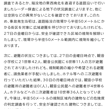
調査であるとか、陥没地の東西南北を通過する道路沿いで行い
ましたレーダー探査による地下の状況調査によりますと、他に
は空洞などの異常がないことを確認できております。このた
め、事故発生当初は、道路陥没の現場から半径50メートルにか
かる街区を対象に広域避難を呼びかけておりましたけれども、
27日の金曜日からは、安全が確認できた区域の規制を解除い
たしまして、現場から半径50メートル範囲内に規制を縮小して
おります。
次に、避難の状況につきましては、27日の金曜日時点で、観音
小学校に21世帯42人、観音公民館に6世帯11人の方が避難
されておりましたけれども、規制範囲の縮小や希望される避難
者に、請負業者が手配いたしました、ホテル等への二次避難を
行っていただいた結果、30日の月曜日時点では、観音小学校
の避難所の避難者は0（人）。観音公民館への避難者が4世帯6
人。ホテルなどへの二次避難者は18世帯36人となっていま
す。今後は、半径50メートルの規制区域内の建物などの危険度
の判定調査を行って、安全が確認された建物につきましては、