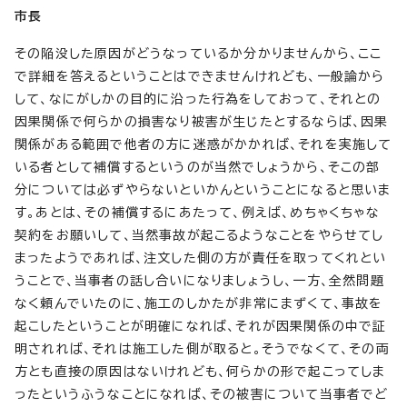
市長
その陥没した原因がどうなっているか分かりませんから、ここ
で詳細を答えるということはできませんけれども、一般論から
して、なにがしかの目的に沿った行為をしておって、それとの
因果関係で何らかの損害なり被害が生じたとするならば、因果
関係がある範囲で他者の方に迷惑がかかれば、それを実施して
いる者として補償するというのが当然でしょうから、そこの部
分については必ずやらないといかんということになると思いま
す。あとは、その補償するにあたって、例えば、めちゃくちゃな
契約をお願いして、当然事故が起こるようなことをやらせてし
まったようであれば、注文した側の方が責任を取ってくれとい
うことで、当事者の話し合いになりましょうし、一方、全然問題
なく頼んでいたのに、施工のしかたが非常にまずくて、事故を
起こしたということが明確になれば、それが因果関係の中で証
明されれば、それは施工した側が取ると。そうでなくて、その両
方とも直接の原因はないけれども、何らかの形で起こってしま
ったというふうなことになれば、その被害について当事者でど