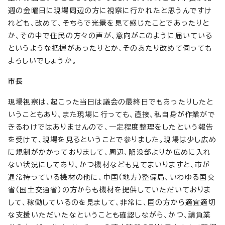
週の金曜日に現場周辺の方に視察に行かれたと思うんですけ
れども、改めて、そちらで光景を見て感じたことであったりと
か、その中で住民の方々の声が、意向がこのように届いている
というような把握があったりとか、そのあたり改めて伺っても
よろしいでしょうか。
市長
現場視察は、起こった当日は議会の最終日でもあったりしたと
いうこともあり、また現場に行っても、直接、私自身が作業がで
きるわけではありませんので、一定程度整理をしたという報告
を受けて、現場を見るということで参りました。現場は少し広め
に規制がかかっておりまして、周辺、陥没部よりか広めに入れ
ない状況にしてあり、かつ機材なども見てまいりますと、市が
通常持っている機材の他に、中国（地方）整備局、いわゆる国交
省（国土交通省）の方からも機材を提供していただいておりま
して、稼働しているのを見まして、非常に、国の方から適宜適切
な支援いただいたなということも確認しながら、かつ、請負業