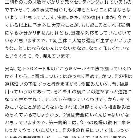
工期そのものは数年がかりで元々セッティングされているもの
ですから、今回の事故で何か月も何年もということにはならな
いようにと思っています。実際、ただ、今の復旧工事が、今やっ
ている以上に予定外に大変なことが、もし起こるとすれば延期
になるか分かりませんけれども、迅速な対応をしていただいて
いると思いますので、工期全体に大幅な遅延が生ずるというよ
うなことにはならないんじゃないかなと、なってほしくないな
というふうに、今、捉えています。
実際、地下30メートルのところをシールド工法で掘っていくわ
けですから、上層部についてはかっちり固めて、かつ、その後は
道路沿いの下をずっと行きますから、今回みたいな、昔、福島
川っていうのがあって、それを川の横沿いの道がずっと道路に
なって生かされて、そこの下を掘っていくわけですから、今回
みたいなことが起こらないとすれば、道路ですから相当踏み固
められているでしょうから、今後は安全にいくんじゃないかな
と思っていますので、第一義的には、今回の現場の復旧工事を
しっかりやっていただいて、その後の作業については、しっか
りとその地質調査なども、一回はやられていると思いますの