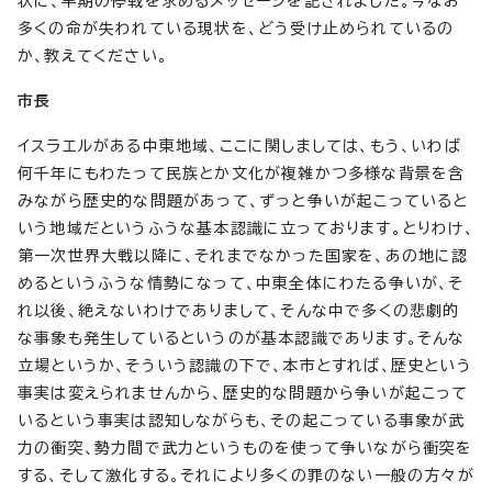
状に、早期の停戦を求めるメッセージを記されました。今なお
多くの命が失われている現状を、どう受け止められているの
か、教えてください。
市長
イスラエルがある中東地域、ここに関しましては、もう、いわば
何千年にもわたって民族とか文化が複雑かつ多様な背景を含
みながら歴史的な問題があって、ずっと争いが起こっていると
いう地域だというふうな基本認識に立っております。とりわけ、
第一次世界大戦以降に、それまでなかった国家を、あの地に認
めるというふうな情勢になって、中東全体にわたる争いが、そ
れ以後、絶えないわけでありまして、そんな中で多くの悲劇的
な事象も発生しているというのが基本認識であります。そんな
立場というか、そういう認識の下で、本市とすれば、歴史という
事実は変えられませんから、歴史的な問題から争いが起こって
いるという事実は認知しながらも、その起こっている事象が武
力の衝突、勢力間で武力というものを使って争いながら衝突を
する、そして激化する。それにより多くの罪のない一般の方々が