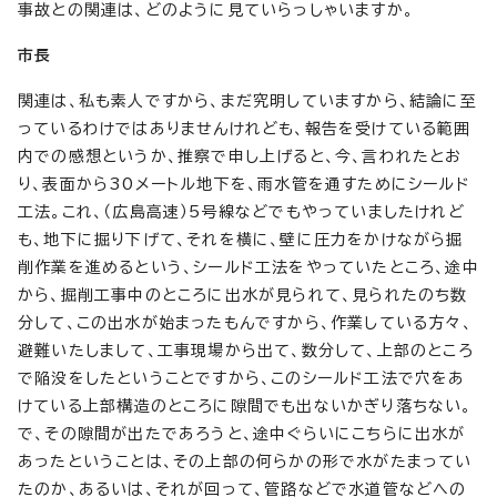
事故との関連は、どのように見ていらっしゃいますか。
市長
関連は、私も素人ですから、まだ究明していますから、結論に至
っているわけではありませんけれども、報告を受けている範囲
内での感想というか、推察で申し上げると、今、言われたとお
り、表面から30メートル地下を、雨水管を通すためにシールド
工法。これ、（広島高速）5号線などでもやっていましたけれど
も、地下に掘り下げて、それを横に、壁に圧力をかけながら掘
削作業を進めるという、シールド工法をやっていたところ、途中
から、掘削工事中のところに出水が見られて、見られたのち数
分して、この出水が始まったもんですから、作業している方々、
避難いたしまして、工事現場から出て、数分して、上部のところ
で陥没をしたということですから、このシールド工法で穴をあ
けている上部構造のところに隙間でも出ないかぎり落ちない。
で、その隙間が出たであろうと、途中ぐらいにこちらに出水が
あったということは、その上部の何らかの形で水がたまってい
たのか、あるいは、それが回って、管路などで水道管などへの