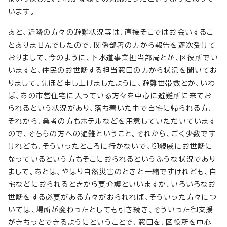
います。
あと、近隣の方々の避難状況等は、直接そこではお会いするこ
とありませんでしたので、関係部署の方から報告を逐次受けて
おりまして、今のように、下水道事業担当部局とか、区役所でい
いますと、住民のお世話する担当窓口の方から状況を聞いてお
りまして、先ほど申し上げましたように、避難世帯数とか、いわ
ば、あの市営住宅に入っている方々を中心に避難所に来てお
られるという状況があり、落ち着いた中で自宅に帰られる方、
それから、業者の方もホテルなどを用意していただいています
ので、そちらの方への避難ということ。それから、ごく少数です
けれども、そういったところに行かないで、御親戚にお世話に
なっているという方もそこにおられるというふうな状況であり
まして。あとは、やはり自然災害のときと一緒ですけれども、自
宅などにおられるときから要介護といいますか、いろいろなお
世話をする必要がある方々がおられれば、そういった方々につ
いては、場所が変わったとしても引き続き、そういった御支援
がきちっとできるようにということで、窓口を、区役所を中心