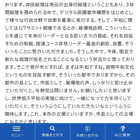
おります。岸田総理は地元の出身の総理ということもあり、3年
間総理を務められる中で、デジタル田園都市構想をはじめとし
て様々な行政分野で政策を着実に実行する、そして、平和に関
してはG7サミット開催であるとか、被爆地訪問、こういったこ
とを通じて未来のリーダーとなる若い方々の育成、それを目指
すための取組、国連ユース非核リーダー基金の創設、設置、そう
いったことに努力いただきました。そうした中で、今後、国会で
新たな総理が指名されることになるという状況かと思っており
ます。そこで我が市とすれば、まずは平和ですね。国際平和文化
というものを目指す都市、そういった都市でありますから、その
都市の長として、市長として、被爆地の声、しっかりと受け止め
ていただくと。与野党は問いません。お願いしたいと思います
し、世界恒久平和の実現に向けて、一緒になって力を尽くして
いただくと、そういうふうにしていただきたいなというふうに
期待します。これ、本市の立場といいますか、市長としての立場
になるかと思います。
あと全国市長会の会長という立場もいただいておりますけれ
メニュー
情報をさがす
AIに質問
お問い合わせ