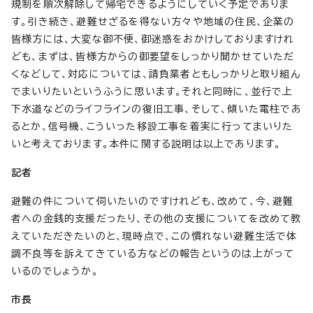
規制を順次解除して帰宅できるようにしていく予定でありま
す。引き続き、避難せざるを得ない方々や地域の住民、企業の
皆様方には、大変な御不便、御迷惑をおかけしておりますけれ
ども、まずは、皆様方からの御要望をしっかり聞かせていただ
くなどして、対応については、請負業者ともしっかりと取り組ん
でまいりたいというふうに思います。それと同時に、並行で上
下水道などのライフラインの復旧工事、そして、傾いた電柱であ
るとか、信号機、こういった移設工事を着実に行ってまいりた
いと考えております。本件に関する説明は以上であります。
記者
避難の件について伺いたいのですけれども、改めて、今、避難
者への金銭的支援だったり、その他の支援についてを改めて教
えていただきたいのと、現時点で、この慣れない避難生活で体
調不良等を訴えてきている方などの報告というのは上がって
いるのでしょうか。
市長