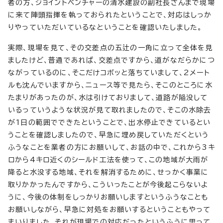
者の方、ジョイントベンチャーの清水建設の副社長さんまで現場
に来て陣頭指揮を執っておられたということで、対応はしっか
りやっていただいているなということを確認いたしました。
実際、現場を見て、その交差点の五辻の一角に立って全体を見
ましたけど、普通であれば、交差点ですから、道がなだらかにつ
ながっているのに、そこだけコボッと落ちていまして、2メート
ルも沈んでいますから、ニュース等で見たら、そこのところに水
たまりがあったのが、水は引けておりまして、道路が陥没して
いるっていうような状況が見て取れましたので、そこの水除去
が1日の範囲でできたということで、出水停止できているとい
うことを確認しましたので、早急に埋め戻していただくという
ふうなことを業者の方にお願いして、お話の中で、これから3キ
ロから4キロ近くのシールド工法を使って、この地域が大雨が
降ると水没する地域、それを解消するために、せっかく事業に
取りかかったんですから、こういったことが今後起こらないよ
うに、今後の体制をしっかりお願いしますというふうなことも
お願いしながら、早急に対処をお願いするということもやって
まいりました。それが現場での対応だったというふうに思って