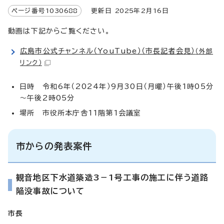
ページ番号
1030688
更新日
2025
年2月
16
日
動画は下記からご覧ください。
広島市公式チャンネル（YouTube）（市長記者会見）
（外部
リンク）
日時 令和6年（2024年）9月30日（月曜）午後1時05分
～午後2時05分
場所 市役所本庁舎11階第1会議室
市からの発表案件
観音地区下水道築造3－1号工事の施工に伴う道路
陥没事故について
市長