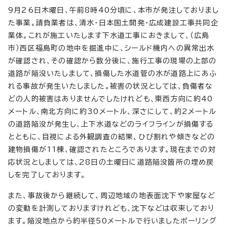
9月26日木曜日、午前8時40分頃に、本市が発注しておりまし
た事業。請負業者は、清水・日本国土開発・広成建設工事共同企
業体。これが施工いたします下水道工事におきまして、（広島
市）西区福島町の地中を掘進中に、シールド機内への異常出水
が確認され、その確認から数分後に、施行工事の現場の上部の
道路が陥没いたしまして、損傷した水道管の水が道路上にあふ
れる事故が発生いたしました。被害の状況としては、負傷者な
どの人的被害はありませんでしたけれども、東西方向に約40
メートル、南北方向に約30メートル、深さにして、約2メートル
の道路陥没が発生し、上下水道などのライフラインが損傷する
とともに、目視による外観調査の結果、ひび割れや傾きなどの
建物損傷が11棟、確認されたところであります。現在までの対
応状況としましては、28日の土曜日に道路陥没箇所の埋め戻
しを完了しております。
また、事故後から継続して、周辺地域の地表面沈下や家屋など
の変動を計測しておりますけれども、沈下などは収束しており
ます。陥没地点から約半径50メートルで行いましたボーリング