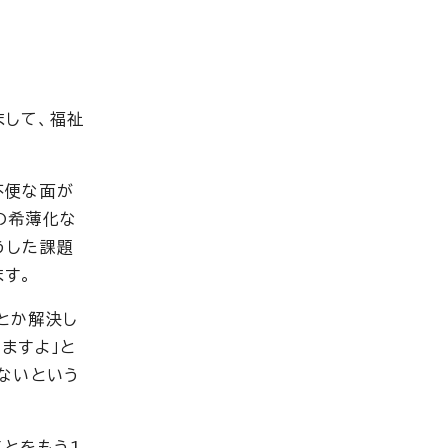
まして、福祉
不便な面が
の希薄化な
うした課題
す。
とか解決し
ますよ」と
ないという
とをもう1