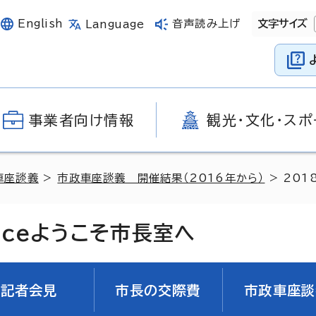
English
音声読み上げ
文字サイズ
Language
事業者向け情報
観光・文化・スポ
車座談義
>
市政車座談義 開催結果（2016年から）
> 201
ice
ようこそ市長室へ
記者会見
市長の交際費
市政車座談