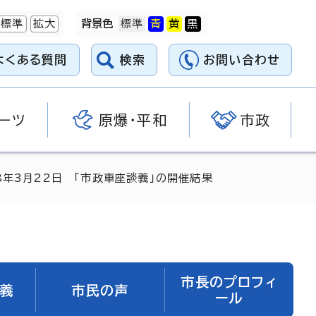
標準
拡大
背景色
よくある質問
検索
お問い合わせ
ーツ
原爆・平和
市政
8年3月22日 「市政車座談義」の開催結果
市長のプロフィ
義
市民の声
ール