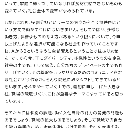
いって、家庭に縛りつけていなければ食材供給できないものも
変えていく。社会全体の変革が求められている。
しかしこれも、役割分担という一つの方向から全く無秩序にと
いう方向で動かすわけにはいきません。そしてやはり、多様な
働き方、多様なものの考え方があるという限りにおいて、今申
し上げたような選択が可能になる社会を作っていくことです
ね。AからBというふうに全部変えるということではありませ
ん。ですから今、正にダイバーシティ、多様性というものを企業
社会の中でも、そして家族、自分たちのプライベートの中でも作
り上げていく。その基盤をしっかりするためのコミュニティを地
域社会がどう作るか。そんな問題に段々シフトしてきていると
思います。それをやっていく上での、最初に申し上げた大きな
柱、職場の環境づくり、これが重要なテーマになっていると思っ
ています。
そのためには個別の課題、働く女性自身の能力の開発の問題も
あるでしょう、職域の拡大もあるでしょう。そして職域での自分
の能力発揮のために家庭生活における役割、それを家族のみ