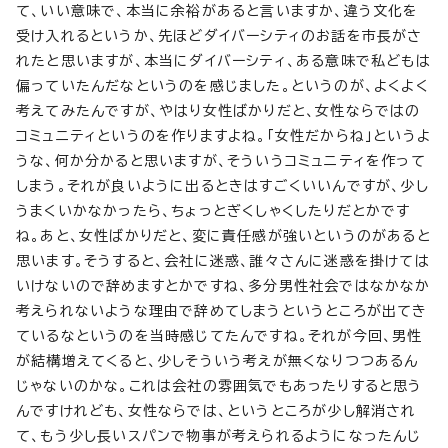
て、いい意味で、本当に余裕があると言いますか、違う文化を
受け入れるというか、先ほどダイバーシティのお話を市長がさ
れたと思いますが、本当にダイバーシティ、ある意味で私どもは
偏っていたんだなというのを感じました。というのが、よくよく
考えてみたんですが、やはり女性ばかりだと、女性ならではの
コミュニティというのを作りますよね。「女性だからね」というよ
うな、何か分かると思いますが、そういうコミュニティを作って
しまう。それが良いように出るときはすごくいいんですが、少し
うまくいかなかったら、ちょっとぎくしゃくしたりだとかです
ね。あと、女性ばかりだと、変に責任感が強いというのがあると
思います。そうすると、会社に迷惑、誰々さんに迷惑を掛けては
いけないので辞めますとかですね、多分男性社会ではなかなか
考えられないような理由で辞めてしまうというところが出てき
ているなというのを当時感じてたんですね。それが今回、男性
が結構増えてくると、少しそういう考えが無くなりつつあるん
じゃないのかな。これは会社の雰囲気でもあったりすると思う
んですけれども、女性ならでは、というところが少し解消され
て、もう少し長いスパンで物事が考えられるようになったんじ