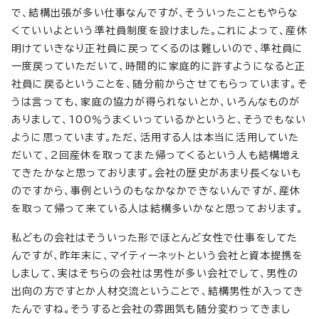
で、結構出張が多い仕事なんですが、そういったこともやらな
くていいよという準社員制度を設けました。これによって、産休
明けていきなり正社員に戻ってくるのは難しいので、準社員に
一度戻っていただいて、時間的に家庭的に許すようになると正
社員に戻るということを、随分前からさせてもらっています。そ
うは言っても、家庭の協力が得られないとか、いろんなものが
ありまして、100％うまくいっているかというと、そうでもない
ように思っています。ただ、活用する人は本当に活用していた
だいて、2回産休を取ってまた帰ってくるという人も結構増え
てきたかなと思っております。会社の歴史があまり長くないも
のですから、事例というのもなかなかできないんですが、産休
を取って帰って来ている人は結構多いかなと思っております。
私どもの会社はそういった形でほとんど女性で仕事をしてた
んですが、昨年末に、マイティーネットという会社と資本提携を
しまして、実はそちらの会社は男性が多い会社でして、男性の
出向の方ですとか人材交流ということで、結構男性が入ってき
たんですね。そうすると会社の雰囲気も随分変わってきまし