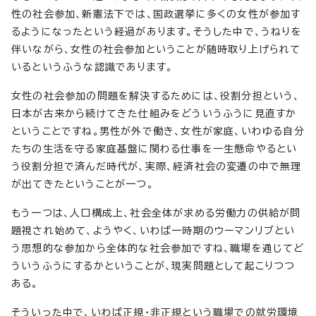
性の社会参加、新憲法下では、国政選挙に多くの女性が参加す
るようになったという経過があります。そうした中で、うねりを
伴いながら、女性の社会参加ということが随時取り上げられて
いるというふうな認識であります。
女性の社会参加の問題を解決するためには、役割分担という、
日本が古来から続けてきた仕組みをどういうふうに見直すか
ということですね。男性が外で働き、女性が家庭、いわゆる自分
たちの生活を守る家庭基盤に関わる仕事を一生懸命やるとい
う役割分担で済んだ時代が、実際、経済社会の変遷の中で無理
が出てきたということが一つ。
もう一つは、人口構成上、社会全体が求める労働力の供給が問
題視され始めて、ようやく、いわば一時期のウーマンリブとい
う思想的な参加から全体的な社会参加ですね、職場を通じてど
ういうふうにするかということが、現実問題として起こりつつ
ある。
そういった中で、いわば正規・非正規という職場での就労環境