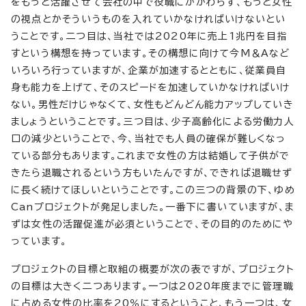
をもっと活躍させて会社の中で役職にかかわらず、もっと女性
の視点とかそういうものを入れていかなければいけないとい
うことです。二つ目は、当社では2020年に売上1兆円を目指
すという構想を持っています。その構想に向けて今M＆Aなど
いろいろ行っていますが、企業が加速するとともに、従業員自
身も能力を上げて、そのスピードを加速していかなければいけ
ない。男性だけじゃなくて、女性もどんどん能力アップしていき
ましょうということです。三つ目は、少子高齢化による労働力人
口の減少ということで、今、当社でも人員の確保が難しくなっ
ている部分もあります。これまで女性の方は結婚して子供がで
きたら退職されるという方もいたんですが、できれば退職せず
に長く続けてほしいということです。この三つの背景の下、ゆめ
Canプロジェクトが発足しました。一番下に書いていますが、ま
ずは女性の活躍促進が必須ということで、その目的のためにや
っています。
プロジェクトの目標と取組の概要が次の表ですが、プロジェクト
の目標は大きく二つあります。一つは2020年度までに管理職
に占める女性の比率を20％にするということ、もう一つは、女