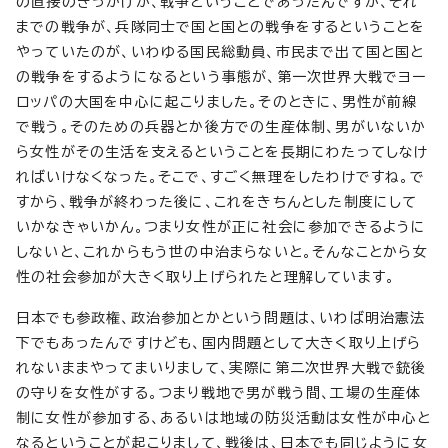
の直接のきっかけが、戦争ということであったんですが、それ
までの戦争が、兵隊同士で国と国との戦争をするということを
やっていたのが、いわゆる国民総動員、市民まで出て国と国と
の戦争をするようになるという事態が、第一次世界大戦でヨー
ロッパの大国を中心に起こりました。そのときに、男性が前線
で戦う。そのための兵器とか後方での生産体制、男がいないか
ら女性がその生活を支えるということを長期にわたってしなけ
ればいけなくなった。そこで、すごく無理をしたわけですね。で
すから、戦争が終わった後に、これをきちんとした制度にして
いかなきゃいかん。つまり女性が正に社会に参加できるように
しないと、これからもう世の中治まらないと。そんなことから女
性の社会参加が大きく取り上げられたと理解しています。
日本でも参政権、政治参加とかという問題は、いわば明治憲法
下でもあったんですけども、国内問題として大きく取り上げら
れないままやってまいりまして、実際に第二次世界大戦で銃後
の守りを女性がする。つまり戦地で男が戦う間、工場の生産体
制に女性が参加する、あるいは地域の防災活動は女性が中心と
なるということが起こりまして、戦後は、日本でも同じように女