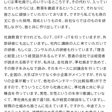
しくは準社員でしのいでいるところです。その代わり、入ってい
ただいたからには、教育を徹底するということで、それなりに
皆さんに頑張っていただいております。ですから私どもも身の
丈に合った採用、育成というものを、自社ならではのものを研
究しながら、皆と共に作り出しています。
社員教育ですけれども、OJT、OFF-JTを行っていますが、外
部研修にも出していますし、社内に講師の人に来ていただいて
の研修、もしくは、コンサルの人の研修も行っています。「理念
と経営」という経営誌があるんですが、普通の会社では経営者
が読まれる冊子ですが、私共は、全社員が、準社員まで含めて、
その冊子をみんなで読み、それをベースに討議会を行っていま
す。全国の、大手ばかりでなく中小企業がメインですが、それな
りの企業が載っていて、他社のベンチマーク(比較指標)ができ
ますので、そういうところから社員と共に、準社員と共に学ぶ
機会を作っています。男性、女性というのを余り意識していな
くて、準社員も全員で週1回、私が経営の解説をしていますし、
財務の仕組みも皆さんに伝えています。ですから、中途で入っ