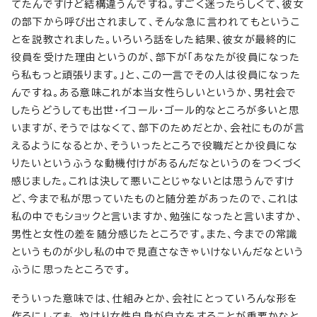
てたんですけど結構違うんですね。すごく迷ったらしくて、彼女
の部下から呼び出されまして、そんな急に言われてもというこ
とを説教されました。いろいろ話をした結果、彼女が最終的に
役員を受けた理由というのが、部下が「あなたが役員になった
ら私もっと頑張ります。」と、この一言でその人は役員になった
んですね。ある意味これが本当女性らしいというか、男社会で
したらどうしても出世・イコール・ゴール的なところが多いと思
いますが、そうではなくて、部下のためだとか、会社にものが言
えるようになるとか、そういったところで役職だとか役員にな
りたいというふうな動機付けがあるんだなというのをつくづく
感じました。これは決して悪いことじゃないとは思うんですけ
ど、今まで私が思っていたものと随分差があったので、これは
私の中でもショックと言いますか、勉強になったと言いますか、
男性と女性の差を随分感じたところです。また、今までの常識
というものが少し私の中で見直さなきゃいけないんだなという
ふうに思ったところです。
そういった意味では、仕組みとか、会社にとっていろんな形を
作るにしても、やはり女性自身が自立をすることが重要かなと