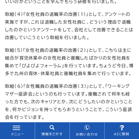
いいのかということを学んでもらう研修を行いました。
取組（4）「女性社員の退職率の改善（1）」として、アンケートの
実施ですが、これは退職した女性社員に、どういう理由で退職
したのかというアンケートをして、会社として改善できることは
改善していこうという取組を行いました。
取組（5）「女性社員の退職率の改善（2）」として、こちらは主に
組合が育児休業中の女性社員と復職したばかりの女性社員を
集めて「ぴよぴよフォーラム」を行っています。ちょうど今日、博
多で九州の育休・休業社員と復職社員を集めて行っています。
取組（6）「女性職員の退職率の改善（3）」として、「ワーキング
マザー座談会」というのも行っています。復職されて何年も経
った方でも、次のキャリアとか、次にどうしたいのかということ
を、何かビジョンを持ってもらおうということで、こういう座談
会を行っています。
取組（7）「トップコミットメントの発信」として、「ゆめ
メニュー
情報をさがす
AIに質問
お問い合わせ
CanNEWS」を発刊しています。年に4回、3か月に1回発行し