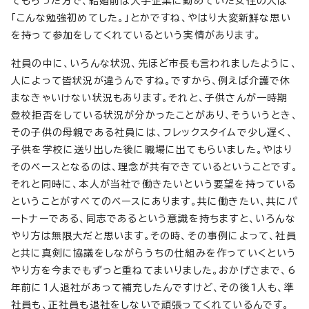
てもらった方で、結婚前は大手企業に勤めていた女性の人は
「こんな勉強初めてした。」とかですね、やはり大変新鮮な思い
を持って参加をしてくれているという実情があります。
社員の中に、いろんな状況、先ほど市長も言われましたように、
人によって皆状況が違うんですね。ですから、例えば介護で休
まなきゃいけない状況もあります。それと、子供さんが一時期
登校拒否をしている状況が分かったことがあり、そういうとき、
その子供の母親である社員には、フレックスタイムで少し遅く、
子供を学校に送り出した後に職場に出てもらいました。やはり
そのベースとなるのは、理念が共有できているということです。
それと同時に、本人が当社で働きたいという要望を持っている
ということがすべてのベースにあります。共に働きたい、共にパ
ートナーである、同志であるという意識を持ちますと、いろんな
やり方は無限大だと思います。その時、その事例によって、社員
と共に真剣に協議をしながらうちの仕組みを作っていくという
やり方を今までもずっと重ねてまいりました。おかげさまで、6
年前に1人退社があって補充したんですけど、その後1人も、準
社員も、正社員も退社をしないで頑張ってくれているんです。