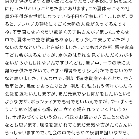
員の子供がちょっと熱が出たとなったら、小学校に子供を迎え
に行ったりということもたまにあります。この夏休みにその社
員の子供がお世話になっている千田小学校に行きましたが、見
ると、プレハブの建物にすごく大勢の人数が入ってるんです
ね。すき間もないぐらい数多くの子供さんがいました。そんな
中で、夏休みで空き教室もあるし、もう少し工夫していただけ
ないのかなということを感じました。いつもは2か所、留守家庭
子ども会があるんですが、夏休みはそれを見ていただく方が少
ないからかもしれないんですけれども、暑い中、一つの所に大
勢の子供たちがいて、やはり環境をもう少し何かできないのか
なと思いました。そんな中で、例えば遊休資産であるとか、空き
教室とか、民家であったりとか。例えば、私ももう何年かしたら
会社を退社いたしますが、まだ元気で少し何かをしたいという
ような方が、ボランティアでも何でもいいんですが、やっぱりそ
ういう形で活躍する場、役に立てる場を作っていくというの
も、仕組みづくりというのも、行政でお願いできることなのか
なとも思います。現役を退かれてもまだ元気な方がたくさんい
らっしゃいますので、社会の中で何らかの役割を担いながら、