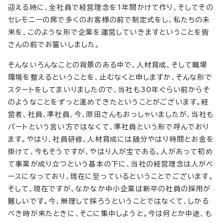
迎える時に、全社員で経営理念を1年間かけて作り、そしてその
セレモニーの席で多くのお客様の前で制定式をし、私たちの未
来を、このような形で企業を運営していきますということを皆
さんの前でお誓いしました。
そんないろんなことの背景のある中で、人材育成、そして職場
環境を整えるということを、止むなくと申しますか、そんな形で
スタートをしてまいりましたので、当社も30年ぐらい前からそ
のようなことをずっと進めてきたということがございます。経
営者、社員、準社員、今、原田さんもおっしゃいましたが、当社も
パートという言い方ではなくて、準社員という形で呼んでおり
ます。やはり、社員研修、人材育成には随分やはり時間とお金を
掛けて、今もそうですが、やはり人が宝である。人があって初め
て事業が成り立つという基本の下に、当社の経営理念は人がベ
ースになっており、現在に至っているということでございます。
そして、現在ですが、なかなか中小企業は新卒の社員の採用が
難しいです。今、無理して採ろうということではなくて、しかる
べき時が来たときに、そこに集中しようと。今は何とか中途、も