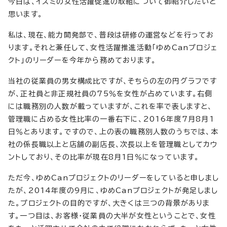
今日は、イズミの女性活躍促進の取組について御紹介したいと
思います。
私は、現在、能力開発部で、普段は研修の運営などを行ってお
ります。それと兼任して、女性活躍推進活動「ゆめCanプロジェ
クト」のリーダーを今年から務めております。
当社の従業員の男女構成比ですが、そちらの左の円グラフです
が、正社員と非正規社員の75％を女性が占めています。右側
には職務別の人数が載っていますが、これを率で表しますと、
管理職に占める女性比率の一番右下に、2016年度7月8月1
日％とあります。ですので、上の表の職務別人数のうちでは、本
社の係長職以上と店舗の副店長、次長以上を管理職としてカウ
ントしており、その比率が現在8月1日％になっています。
ただ今、ゆめCanプロジェクトのリーダーをしていると申しまし
たが、2014年度の9月に、ゆめCanプロジェクトが発足しまし
た。プロジェクトの目的ですが、大きくは三つの背景がありま
す。一つ目は、お客様・従業員の大半が女性ということで、女性