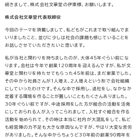
続きまして、株式会社文華堂の伊東様、お願いします。
株式会社文華堂代表取締役
今回のテーマを頂戴しまして、私どもがこれまで取り組んでま
いりましたこと、並びに少しは社会の課題も感じていることを
お話しさせていただきたいと思います。
私が当社と関わりを持ちましたのが、大体45年ぐらい前にな
ります。会社は今年で創業120周年を迎えるんですが、私が文
華堂と関わりを持たせてもらった45年前は、まだ家業でした。
その中から社員さんが1人増え、2人増えという形で会社組織
にしていったわけです。そんな中で採用し、退社をし、なかなか
定着する環境を作ることが難しいこともたくさんありました。
30年ぐらい前ですが、中途採用をした方が組合の活動を活発
にしておられる人が入ってこられまして、入社すぐ組合を作る
活動を始められて、その時は本当に社内が大混乱をして、私ど
も経営陣の力不足も大きな原因なんですが、やはり大変な苦労
がありました。そんな中からちょうど30年前の創業90周年を