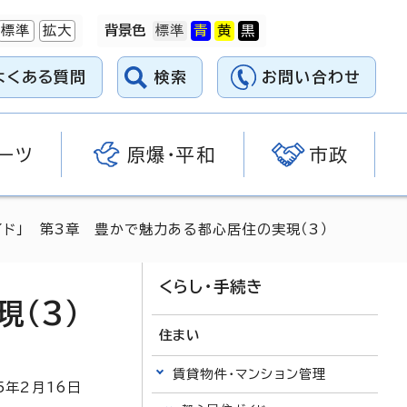
標準
拡大
背景色
よくある質問
検索
お問い合わせ
ーツ
原爆・平和
市政
イド」 第3章 豊かで魅力ある都心居住の実現（3）
くらし・手続き
（3）
住まい
賃貸物件・マンション管理
5
年2月
16
日