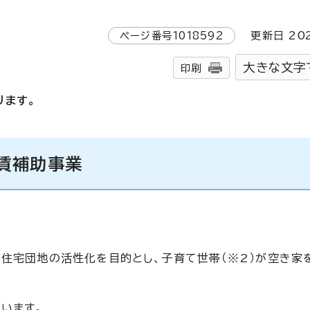
ページ番号
1018592
更新日
20
大きな文字
印刷
ります。
賃補助事業
た住宅団地の活性化を目的とし、子育て世帯（※2）が空き家
います。