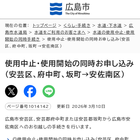
現在の位置：
トップページ
>
くらし・手続き
>
水道・下水道
>
広
島市水道局
>
水道をご利用のお客さまへ
>
水道の使用中止・使用
開始の同時手続き
> 使用中止・使用開始の同時お申し込み（安芸
区、府中町、坂町→安佐南区）
使用中止・使用開始の同時お申し込み
（安芸区、府中町、坂町→安佐南区）
ページ番号
1014142
更新日
2026
年3月
18
日
広島市安芸区、安芸郡府中町または安芸郡坂町から広島市安
佐南区へのお引越しの手続きを行います。
◎使用中止・使用開始の同時お申し込み（安芸区、府中町、