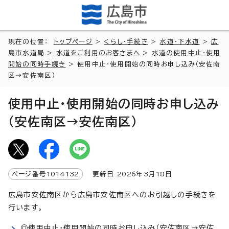
現在の位置：
トップページ
>
くらし・手続き
>
水道・下水道
>
広
島市水道局
>
水道をご利用のお客さまへ
>
水道の使用中止・使用
開始の同時手続き
> 使用中止・使用開始の同時お申し込み（安佐南
区→安佐南区）
使用中止・使用開始の同時お申し込み
（安佐南区→安佐南区）
ページ番号
1014132
更新日
2026
年3月
18
日
広島市安佐南区から広島市安佐南区へのお引越しの手続きを
行います。
◎使用中止・使用開始の同時お申し込み（安佐南区→安佐