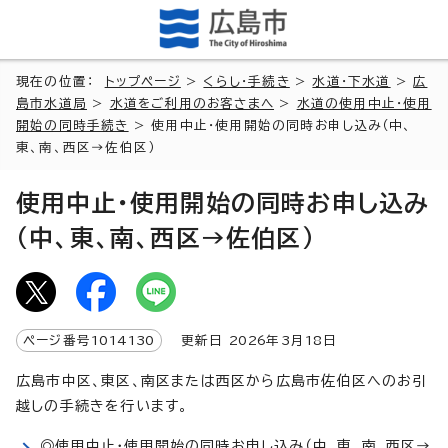
現在の位置：
トップページ
>
くらし・手続き
>
水道・下水道
>
広
島市水道局
>
水道をご利用のお客さまへ
>
水道の使用中止・使用
開始の同時手続き
> 使用中止・使用開始の同時お申し込み（中、
東、南、西区→佐伯区）
使用中止・使用開始の同時お申し込み
（中、東、南、西区→佐伯区）
ページ番号
1014130
更新日
2026
年3月
18
日
広島市中区、東区、南区または西区から広島市佐伯区へのお引
越しの手続きを行います。
◎使用中止・使用開始の同時お申し込み（中、東、南、西区→