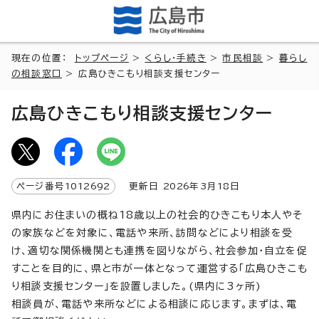
現在の位置：
トップページ
>
くらし・手続き
>
市民相談
>
暮らし
の相談窓口
> 広島ひきこもり相談支援センター
広島ひきこもり相談支援センター
ページ番号
1012692
更新日
2026
年3月
18
日
県内にお住まいの概ね18歳以上の社会的ひきこもり本人やそ
の家族などを対象に、電話や来所、訪問などにより相談を受
け、適切な関係機関とも連携を図りながら、社会参加・自立を促
すことを目的に、県と市が一体となって運営する「広島ひきこも
り相談支援センター」を設置しました。(県内に3ヶ所)
相談員が、電話や来所などによる相談に応じます。まずは、電