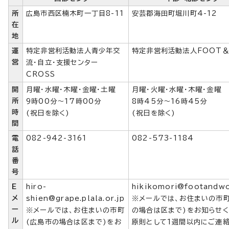
所
広島市西区楠木町一丁目8-11
安芸郡海田町堀川町4-12
在
地
運
特定非営利活動法人青少年交
特定非営利活動法人FOOT＆
営
流・自立・支援センター
CROSS
開
月曜・水曜・木曜・金曜・土曜
月曜・火曜・水曜・木曜・金曜
所
9時00分～17時00分
8時45分～16時45分
時
(祝日を除く)
(祝日を除く)
間
電
082-942-3161
082-573-1184
話
番
号
E
hiro-
hikikomori@footandw
メ
shien@grape.plala.or.jp
※メールでは、お住まいの市町
ー
※メールでは、お住まいの市町
の場合は区まで)をお知らせく
ル
(広島市の場合は区まで)をお
原則として1週間以内にご連