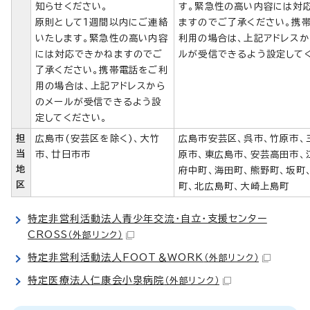
知らせください。
す。緊急性の高い内容には対
原則として1週間以内にご連絡
ますのでご了承ください。携
いたします。緊急性の高い内容
利用の場合は、上記アドレスか
には対応できかねますのでご
ルが受信できるよう設定して
了承ください。携帯電話をご利
用の場合は、上記アドレスから
のメールが受信できるよう設
定してください。
担
広島市(安芸区を除く)、大竹
広島市安芸区、呉市、竹原市、
当
市、廿日市市
原市、東広島市、安芸高田市、
地
府中町、海田町、熊野町、坂町
区
町、北広島町、大崎上島町
特定非営利活動法人青少年交流・自立・支援センター
CROSS
（外部リンク）
特定非営利活動法人FOOT＆WORK
（外部リンク）
特定医療法人仁康会小泉病院
（外部リンク）