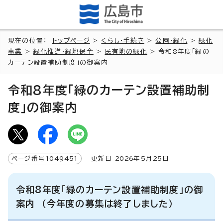
現在の位置：
トップページ
>
くらし・手続き
>
公園・緑化
>
緑化
事業
>
緑化推進・緑地保全
>
民有地の緑化
> 令和8年度「緑の
カーテン設置補助制度」の御案内
令和8年度「緑のカーテン設置補助制
度」の御案内
ページ番号
1049451
更新日
2026
年5月
25
日
令和8年度「緑のカーテン設置補助制度」の御
案内 （今年度の募集は終了しました）