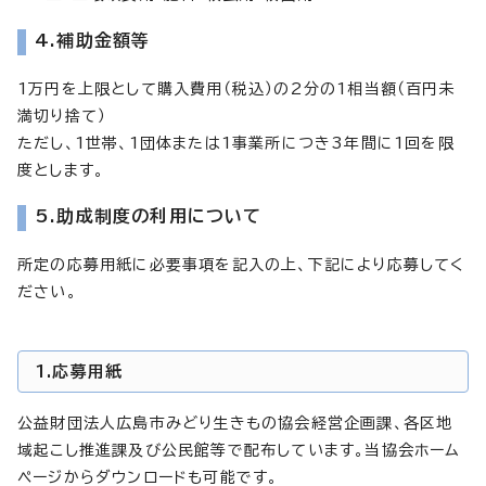
4.補助金額等
1万円を上限として購入費用（税込）の2分の1相当額（百円未
満切り捨て）
ただし、1世帯、1団体または1事業所につき3年間に1回を限
度とします。
5.助成制度の利用について
所定の応募用紙に必要事項を記入の上、下記により応募してく
ださい。
1.応募用紙
公益財団法人広島市みどり生きもの協会経営企画課、各区地
域起こし推進課及び公民館等で配布しています。当協会ホーム
ページからダウンロードも可能です。