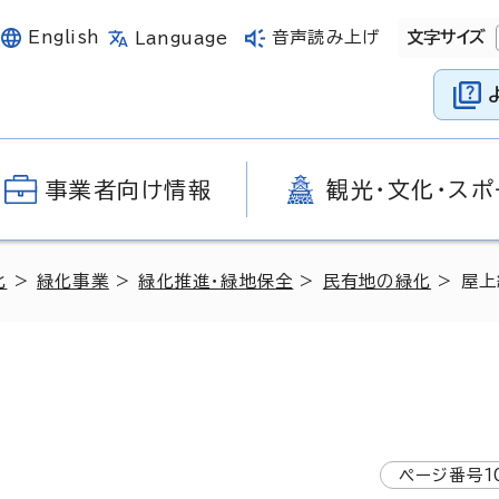
English
音声読み上げ
文字サイズ
Language
事業者向け情報
観光・文化・スポ
化
>
緑化事業
>
緑化推進・緑地保全
>
民有地の緑化
> 屋
ページ番号
1