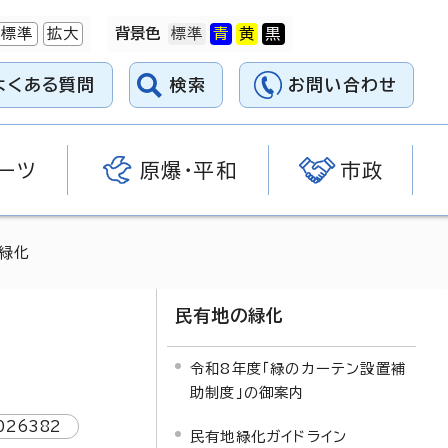
標準
拡大
背景色
よくある質問
検索
お問い合わせ
ーツ
原爆・平和
市政
上緑化
民有地の緑化
令和8年度「緑のカーテン設置補
助制度」の御案内
026382
民有地緑化ガイドライン