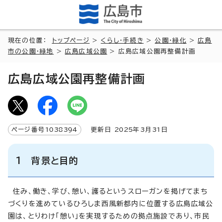
現在の位置：
トップページ
>
くらし・手続き
>
公園・緑化
>
広島
市の公園・緑地
>
広島広域公園
> 広島広域公園再整備計画
広島広域公園再整備計画
ページ番号
1038394
更新日
2025
年3月
31
日
1 背景と目的
住み、働き、学び、憩い、護るというスローガンを掲げてまち
づくりを進めているひろしま西風新都内に位置する広島広域公
園は、とりわけ「憩い」を実現するための拠点施設であり、市民