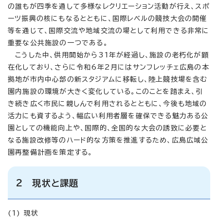
の誰もが四季を通して多様なレクリエーション活動が行え、スポ
ーツ振興の核にもなるとともに、国際レベルの競技大会の開催
等を通じて、国際交流や地域交流の場として利用できる非常に
重要な公共施設の一つである。
こうした中、供用開始から31年が経過し、施設の老朽化が顕
在化しており、さらに令和6年2月にはサンフレッチェ広島の本
拠地が市内中心部の新スタジアムに移転し、陸上競技場を含む
園内施設の環境が大きく変化している。このことを踏まえ、引
き続き広く市民に親しんで利用されるとともに、今後も地域の
活力にも資するよう、幅広い利用者層を確保できる魅力ある公
園としての機能向上や、国際的、全国的な大会の誘致に必要と
なる施設改修等のハード的な方策を推進するため、広島広域公
園再整備計画を策定する。
2 現状と課題
(1) 現状