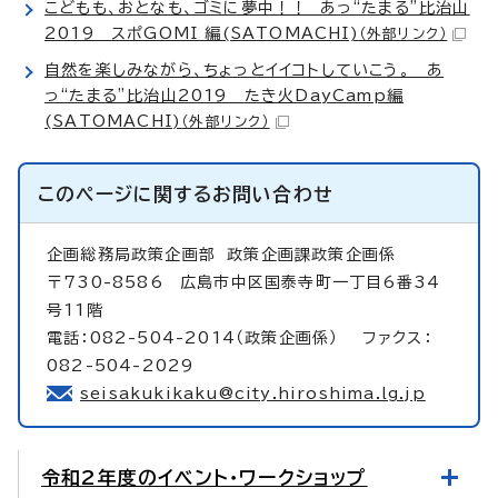
こどもも、おとなも、ゴミに夢中！！ あっ“たまる”比治山
2019 スポGOMI 編(SATOMACHI)
（外部リンク）
自然を楽しみながら、ちょっとイイコトしていこう。 あ
っ“たまる”比治山2019 たき火DayCamp編
(SATOMACHI)
（外部リンク）
このページに関する
お問い合わせ
企画総務局政策企画部
政策企画課政策企画係
〒730-8586 広島市中区国泰寺町一丁目6番34
号11階
電話：082-504-2014（政策企画係） ファクス：
082-504-2029
seisakukikaku@city.hiroshima.lg.jp
令和2年度のイベント・ワークショップ