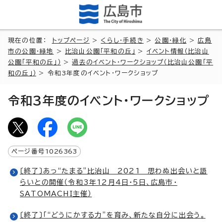
現在の位置：
トップページ
>
くらし・手続き
>
公園・緑化
>
広島
市の公園・緑地
>
比治山公園「平和の丘」
>
イベント情報（比治山
公園「平和の丘」）
>
過去のイベント・ワークショップ（比治山公園「平
和の丘」）
> 令和3年度のイベント・ワークショップ
令和3年度のイベント・ワークショップ
ページ番号
1026363
〔終了〕あっ“たまる”比治山 2021 思わぬ出会いと語
らいとの開催（令和3年12月4日・5日、広島市・
SATOMACHI主催）
〔終了〕「“どうにかする力”を育み、新たな自分に出会う。