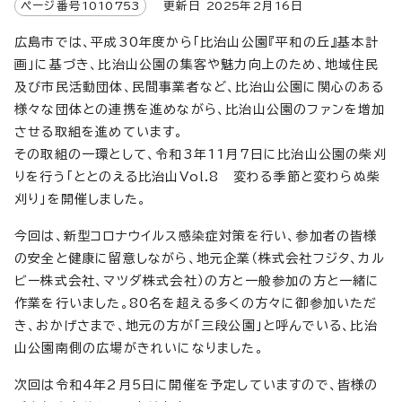
ページ番号
1010753
更新日
2025
年2月
16
日
広島市では、平成30年度から「比治山公園『平和の丘』基本計
画」に基づき、比治山公園の集客や魅力向上のため、地域住民
及び市民活動団体、民間事業者など、比治山公園に関心のある
様々な団体との連携を進めながら、比治山公園のファンを増加
させる取組を進めています。
その取組の一環として、令和3年11月7日に比治山公園の柴刈
りを行う「ととのえる比治山Vol.8 変わる季節と変わらぬ柴
刈り」を開催しました。
今回は、新型コロナウイルス感染症対策を行い、参加者の皆様
の安全と健康に留意しながら、地元企業（株式会社フジタ、カル
ビー株式会社、マツダ株式会社）の方と一般参加の方と一緒に
作業を行いました。80名を超える多くの方々に御参加いただ
き、おかげさまで、地元の方が「三段公園」と呼んでいる、比治
山公園南側の広場がきれいになりました。
次回は令和4年2月5日に開催を予定していますので、皆様の