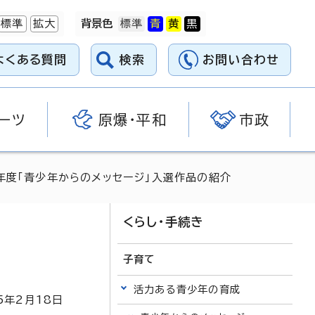
標準
拡大
背景色
よくある質問
検索
お問い合わせ
ーツ
原爆・平和
市政
年度「青少年からのメッセージ」入選作品の紹介
くらし・手続き
子育て
活力ある青少年の育成
5
年2月
18
日