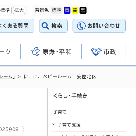
標準
拡大
背景色
よくある質問
検索
お問い合わせ
ーツ
原爆・平和
市政
ルーム」
> にこにこベビールーム 安佐北区
くらし・手続き
子育て
子育て支援
025908