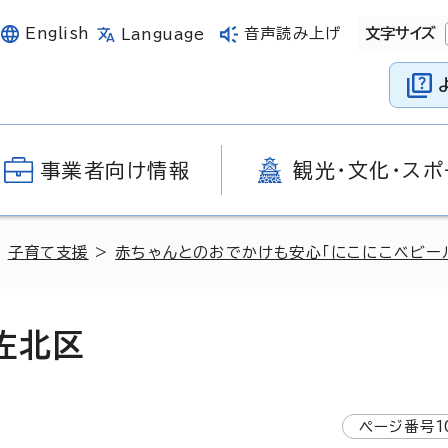
English
音声読み上げ
文字サイズ
Language
事業者向け情報
観光・文化・スポ
>
子育て支援
>
赤ちゃんとのおでかけも安心「にこにこベビー
佐北区
ページ番号
1