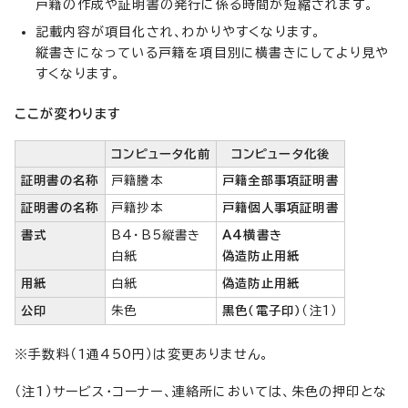
戸籍の作成や証明書の発行に係る時間が短縮されます。
記載内容が項目化され、わかりやすくなります。
縦書きになっている戸籍を項目別に横書きにしてより見や
すくなります。
ここが変わります
コンピュータ化前
コンピュータ化後
証明書の名称
戸籍謄本
戸籍全部事項証明書
証明書の名称
戸籍抄本
戸籍個人事項証明書
書式
B4・B5縦書き
A4
横書き
白紙
偽造防止用紙
用紙
白紙
偽造防止用紙
公印
朱色
黒色（電子印）
（注1）
※手数料（1通450円）は変更ありません。
（注1）サービス・コーナー、連絡所においては、朱色の押印とな