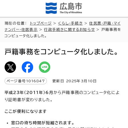
現在の位置：
トップページ
>
くらし・手続き
>
住民票・戸籍・マイ
ナンバー・住居表示
>
行政手続きに関するお知らせ
> 戸籍事務を
コンピュータ化しました。
戸籍事務をコンピュータ化しました。
ページ番号
1016847
更新日
2025
年3月
10
日
平成23年（2011年）6月
から戸籍事務のコンピュータ化によ
り証明書が変わりました。
ここが便利になります
窓口の待ち時間が短縮されます。