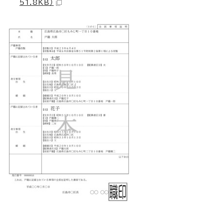
51.8KB）