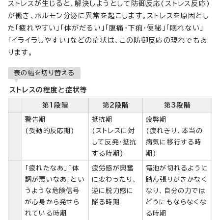
ストレスが生じると、解決しようとして防御反応(ストレス反応)
が働き、ホルモン分泌に異常を起こします。ストレスを原因とし
た「疲れやすい」「体がだるい」「腹痛・下痢・便秘」「眠れない」
「イライラしやすい」などの症状は、この防御反応の現れでもあ
ります。
表の幅を切り替える
ストレスの程度と症状等
第1段階
第2段階
第3段階
警告期
抵抗期
疲弊期
(受動的反応期)
(ストレスに対
(疲れきり、本当の
して反発・抵抗
病気に移行する時
する時期)
期)
「疲れたなあ」「体
疲労感が興奮
電池が切れるように
調が悪いなあ」とい
に変わったり、
踏ん張りがきかなく
うような危険信号
逆に脱力感に
なり、自分の力では
が心身から発せら
陥る時期
どうにもならなくな
れている時期
る時期