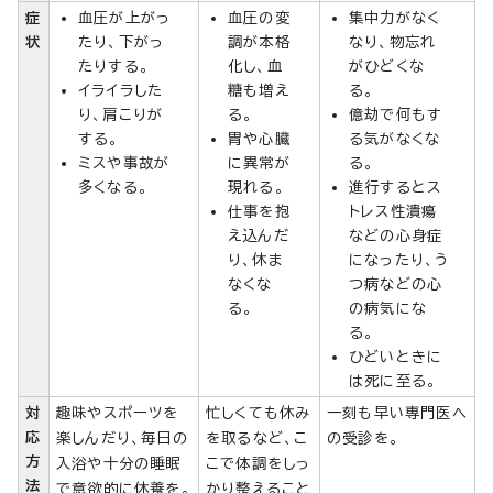
症
血圧が上がっ
血圧の変
集中力がなく
状
たり、下がっ
調が本格
なり、物忘れ
たりする。
化し、血
がひどくな
イライラした
糖も増え
る。
り、肩こりが
る。
億劫で何もす
する。
胃や心臓
る気がなくな
ミスや事故が
に異常が
る。
多くなる。
現れる。
進行するとス
仕事を抱
トレス性潰瘍
え込んだ
などの心身症
り、休ま
になったり、う
なくな
つ病などの心
る。
の病気にな
る。
ひどいときに
は死に至る。
対
趣味やスポーツを
忙しくても休み
一刻も早い専門医へ
応
楽しんだり、毎日の
を取るなど、こ
の受診を。
方
入浴や十分の睡眠
こで体調をしっ
法
で意欲的に休養を。
かり整えること