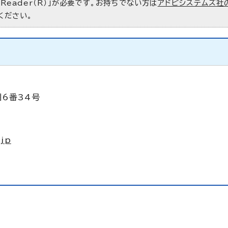
 Reader（R）」が必要です。お持ちでない方は
アドビシステムズ社
ください。
目6番34号
.jp