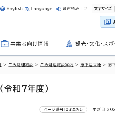
English
音声読み上げ
文字サイズ
Language
事業者向け情報
観光・文化・スポ
境
>
ごみ処理施設
>
ごみ処理施設案内
>
恵下埋立地
> 恵
（令和7年度）
ページ番号
1038895
更新日
20