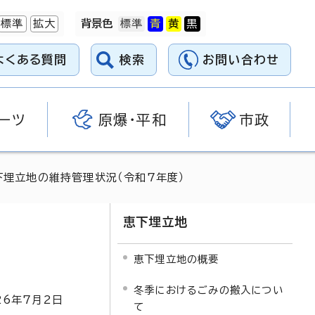
標準
拡大
背景色
よくある質問
検索
お問い合わせ
ーツ
原爆・平和
市政
下埋立地の維持管理状況（令和7年度）
恵下埋立地
恵下埋立地の概要
冬季におけるごみの搬入につい
26
年7月2日
て