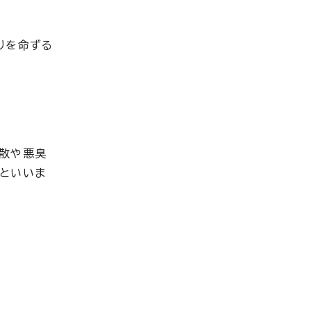
りを命ずる
飛散や悪臭
法といいま