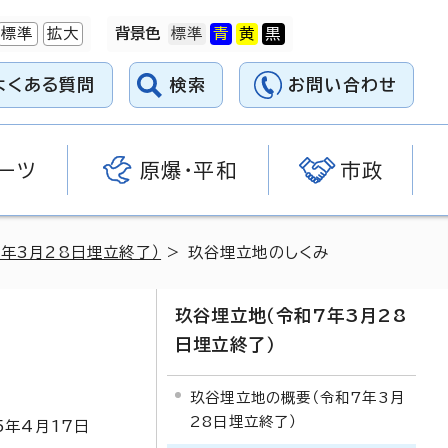
標準
拡大
背景色
よくある質問
検索
お問い合わせ
ーツ
原爆・平和
市政
年3月28日埋立終了）
> 玖谷埋立地のしくみ
玖谷埋立地（令和7年3月28
日埋立終了）
玖谷埋立地の概要（令和7年3月
28日埋立終了）
5
年4月
17
日