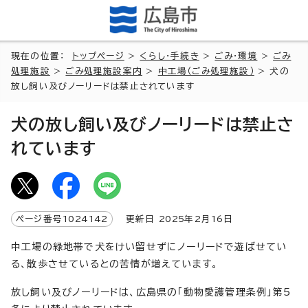
現在の位置：
トップページ
>
くらし・手続き
>
ごみ・環境
>
ごみ
処理施設
>
ごみ処理施設案内
>
中工場（ごみ処理施設）
> 犬の
放し飼い及びノーリードは禁止されています
犬の放し飼い及びノーリードは禁止さ
れています
ページ番号
1024142
更新日
2025
年2月
16
日
中工場の緑地帯で犬をけい留せずにノーリードで遊ばせてい
る、散歩させているとの苦情が増えています。
放し飼い及びノーリードは、広島県の「動物愛護管理条例」第5