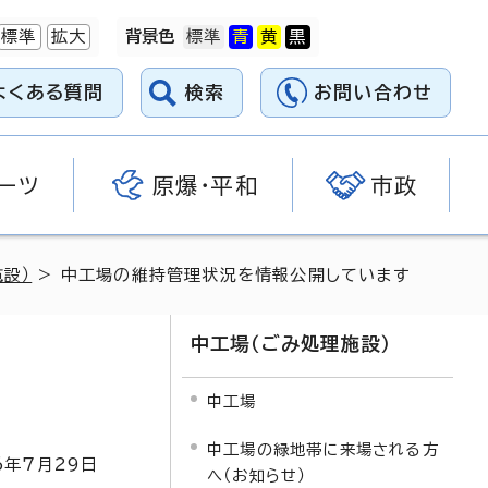
標準
拡大
背景色
よくある質問
検索
お問い合わせ
ーツ
原爆・平和
市政
設）
> 中工場の維持管理状況を情報公開しています
中工場（ごみ処理施設）
中工場
中工場の緑地帯に来場される方
6
年7月
29
日
へ（お知らせ）