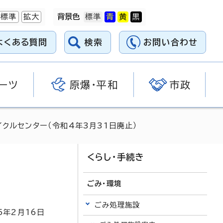
標準
拡大
背景色
よくある質問
検索
お問い合わせ
ーツ
原爆・平和
市政
クルセンター（令和4年3月31日廃止）
くらし・手続き
ごみ・環境
ごみ処理施設
5
年2月
16
日