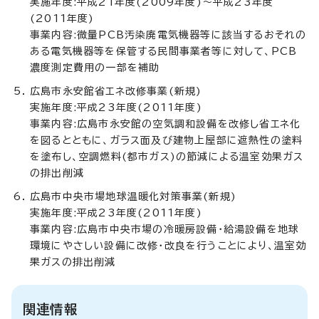
実施年度:平成21年度(2009年度)～平成23年度
(2011年度)
事業内容:微量PCB汚染廃電気機器等に該当するおそれの
ある電気機器等を保管する民間事業者等に対して、PCB
濃度測定費用の一部を補助
広島市永安館省エネ改修事業(新規)
実施年度:平成23年度(2011年度)
事業内容:広島市永安館の空気調和設備を改修し省エネ化
を図るとともに、ガラス面及び建物上屋部に遮熱性の塗料
を塗布し、空調燃料(都市ガス)の節減による温室効果ガス
の排出削減
広島市中央市場地球温暖化対策事業(新規)
実施年度:平成23年度(2011年度)
事業内容:広島市中央市場の冷暖房設備・給湯設備を地球
環境にやさしい設備に改修・改良を行うことにより、温室効
果ガスの排出削減
関連情報