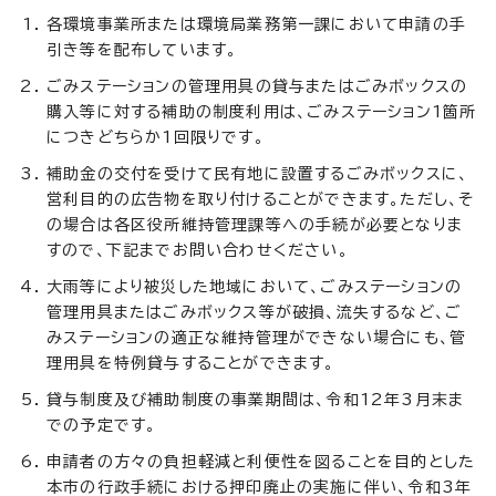
各環境事業所または環境局業務第一課において申請の手
引き等を配布しています。
ごみステーションの管理用具の貸与またはごみボックスの
購入等に対する補助の制度利用は、ごみステーション1箇所
につきどちらか1回限りです。
補助金の交付を受けて民有地に設置するごみボックスに、
営利目的の広告物を取り付けることができます。ただし、そ
の場合は各区役所維持管理課等への手続が必要となりま
すので、下記までお問い合わせください。
大雨等により被災した地域において、ごみステーションの
管理用具またはごみボックス等が破損、流失するなど、ご
みステーションの適正な維持管理ができない場合にも、管
理用具を特例貸与することができます。
貸与制度及び補助制度の事業期間は、令和12年3月末ま
での予定です。
申請者の方々の負担軽減と利便性を図ることを目的とした
本市の行政手続における押印廃止の実施に伴い、令和3年