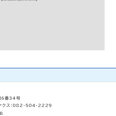
目6番34号
クス：082-504-2229
jp