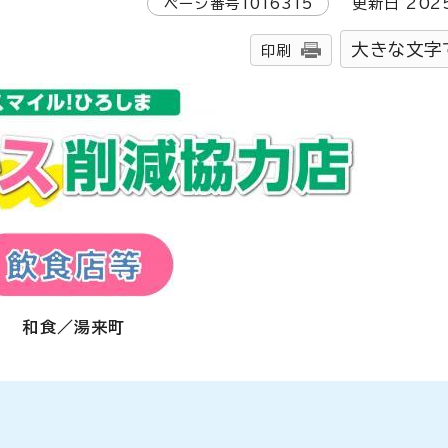
ページ番号
1016315
更新日
202
大きな文字
印刷
和食／湯来町