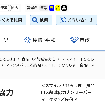
標準
拡大
背景色
よくある質問
検索
お問い合わせ
ーツ
原爆・平和
市政
ひろしま」
>
食品ロス削減協力店
>
＜スマイル！ひろし
> マックスバリュ石内店（スマイル！ひろしま 食品ロス
＜スマイル！ひろしま 食品
協力
ロス削減協力店＞スーパー
マーケット／佐伯区