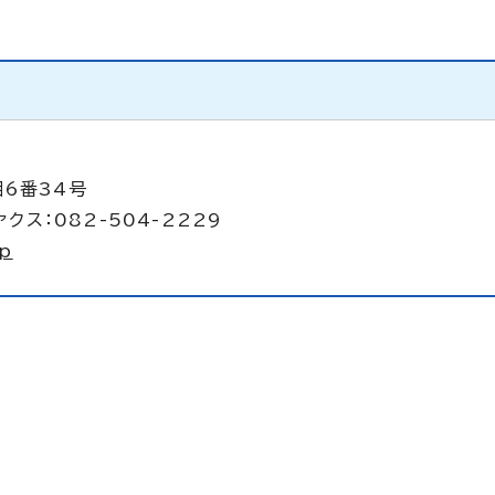
目6番34号
クス：082-504-2229
jp