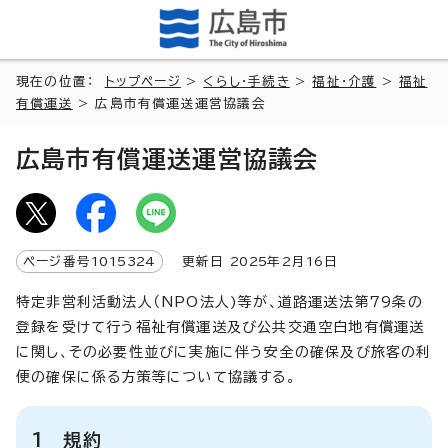
現在の位置：
トップページ
>
くらし・手続き
>
福祉・介護
>
福祉
有償運送
> 広島市有償運送運営協議会
広島市有償運送運営協議会
ページ番号
1015324
更新日
2025
年2月
16
日
特定非営利活動法人（NPO法人)等が、道路運送法第79条の
登録を受けて行う福祉有償運送及び公共交通空白地有償運送
に関し、その必要性並びに実施に伴う安全の確保及び旅客の利
便の確保に係る方策等について協議する。
1 規約