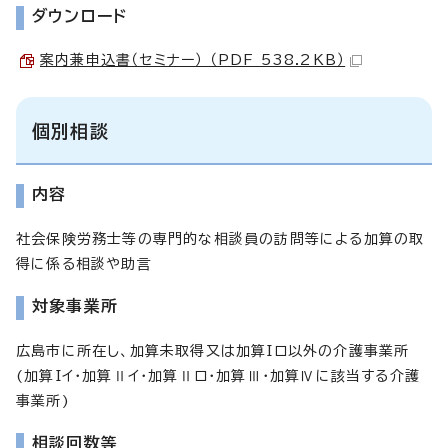
ダウンロード
案内兼申込書（セミナー） （PDF 538.2KB）
個別相談
内容
社会保険労務士等の専門的な相談員の訪問等による加算の取
得に係る相談や助言
対象事業所
広島市に所在し、加算未取得又は加算Iロ以外の介護事業所
(加算Iイ・加算Ⅱイ・加算Ⅱロ・加算Ⅲ・加算Ⅳに該当する介護
事業所)
相談回数等