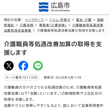
現在の位置：
トップページ
>
くらし・手続き
>
福祉・介護
>
高齢
者福祉
>
介護保険
>
事業者（介護保険）
>
介護職員等処遇改善
加算取得促進事業
> 介護職員等処遇改善加算の取得を支援します
介護職員等処遇改善加算の取得を支
援します
ページ番号
1011338
更新日
2026
年6月
11
日
介護職員の方々のさらなる処遇改善のため、介護職員等処遇
改善加算（以下「加算」といいます。）の新規取得や上位区分の
取得を支援します。
加算がさらに取得しやすくなるよう、国において加算取得要件