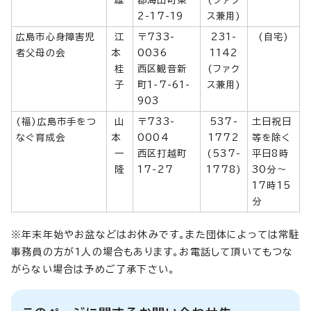
2-17-19
ス兼用)
広島市心身障害児
江
〒733-
231-
(自宅)
者父母の会
本
0036
1142
桂
西区観音新
(ファク
子
町1-7-61-
ス兼用)
903
(福)広島市手をつ
山
〒733-
537-
土日祝日
なぐ育成会
本
0004
1772
等を除く
一
西区打越町
(537-
平日8時
隆
17-27
1778)
30分～
17時15
分
※年末年始やお盆などはお休みです。また団体によっては常駐
事務員の方が1人の場合もあります。お電話して頂いてもつな
がらない場合は予めご了承下さい。