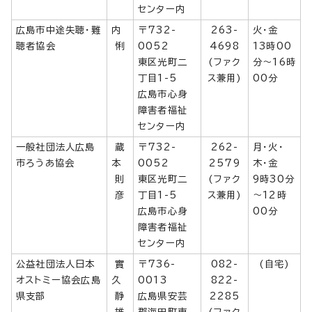
センター内
広島市中途失聴・難
内
〒732-
263-
火・金
聴者協会
悧
0052
4698
13時00
東区光町二
(ファク
分～16時
丁目1-5
ス兼用)
00分
広島市心身
障害者福祉
センター内
一般社団法人広島
蔵
〒732-
262-
月・火・
市ろうあ協会
本
0052
2579
木・金
則
東区光町二
(ファク
9時30分
彦
丁目1-5
ス兼用)
～12時
広島市心身
00分
障害者福祉
センター内
公益社団法人日本
實
〒736-
082-
(自宅)
オストミー協会広島
久
0013
822-
県支部
静
広島県安芸
2285
雄
郡海田町東
(ファク