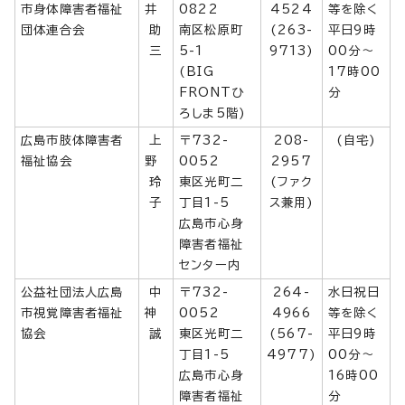
市身体障害者福祉
井
0822
4524
等を除く
団体連合会
助
南区松原町
(263-
平日9時
三
5-1
9713)
00分～
(BIG
17時00
FRONTひ
分
ろしま5階)
広島市肢体障害者
上
〒732-
208-
(自宅)
福祉協会
野
0052
2957
玲
東区光町二
(ファク
子
丁目1-5
ス兼用)
広島市心身
障害者福祉
センター内
公益社団法人広島
中
〒732-
264-
水日祝日
市視覚障害者福祉
神
0052
4966
等を除く
協会
誠
東区光町二
(567-
平日9時
丁目1-5
4977)
00分～
広島市心身
16時00
障害者福祉
分