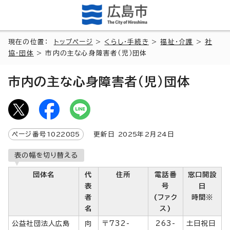
現在の位置：
トップページ
>
くらし・手続き
>
福祉・介護
>
社
協・団体
> 市内の主な心身障害者（児）団体
市内の主な心身障害者（児）団体
ページ番号
1022085
更新日
2025
年2月
24
日
表の幅を切り替える
団体名
代
住所
電話番
窓口開設
表
号
日
者
(ファク
時間※
名
ス)
公益社団法人広島
向
〒732-
263-
土日祝日