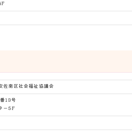
4F
安佐南区社会福祉協議会
番13号
ター5F