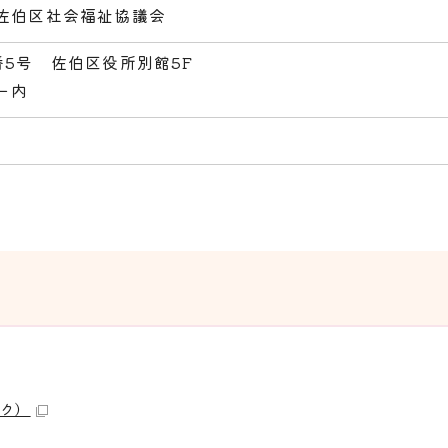
佐伯区社会福祉協議会
5号 佐伯区役所別館5F
ー内
ンク）