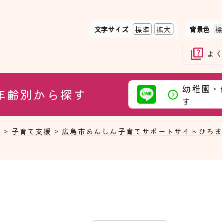
文字サイズ
標準
拡大
背景色
よ
幼稚園・
年齢別から探す
す
て
>
子育て支援
>
広島市あんしん子育てサポートサイトひろ