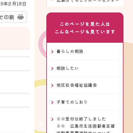
25
年2月
18
日
で印刷
このページを見た人は
こんなページも見ています
暮らしの相談
相談したい
地区社会福祉協議会
子育てのしおり
※※受付は終了しました
※※ 広島市生活困窮者支援
活動事業費補助金について