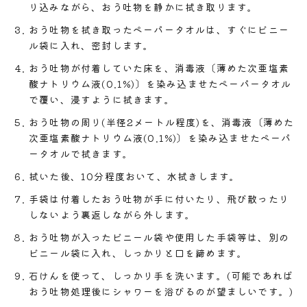
り込みながら、おう吐物を静かに拭き取ります。
おう吐物を拭き取ったペーパータオルは、すぐにビニー
ル袋に入れ、密封します。
おう吐物が付着していた床を、消毒液〔薄めた次亜塩素
酸ナトリウム液(0.1%)〕を染み込ませたペーパータオル
で覆い、浸すように拭きます。
おう吐物の周り(半径2メートル程度)を、消毒液〔薄めた
次亜塩素酸ナトリウム液(0.1%)〕を染み込ませたペーパ
ータオルで拭きます。
拭いた後、10分程度おいて、水拭きします。
手袋は付着したおう吐物が手に付いたり、飛び散ったり
しないよう裏返しながら外します。
おう吐物が入ったビニール袋や使用した手袋等は、別の
ビニール袋に入れ、しっかりと口を締めます。
石けんを使って、しっかり手を洗います。(可能であれば
おう吐物処理後にシャワーを浴びるのが望ましいです。)