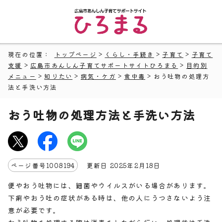
現在の位置：
トップページ
>
くらし・手続き
>
子育て
>
子育て
支援
>
広島市あんしん子育てサポートサイトひろまる
>
目的別
メニュー
>
知りたい
>
病気・ケガ
>
食中毒
> おう吐物の処理方
法と手洗い方法
おう吐物の処理方法と手洗い方法
ページ番号
1008194
更新日
2025
年2月
18
日
便やおう吐物には、細菌やウイルスがいる場合があります。
下痢やおう吐の症状がある時は、他の人にうつさないよう注
意が必要です。