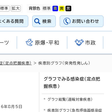
標準
拡大
背景色
よくある質問
検索
お問い合わせ
ーツ
原爆・平和
市政
症（定点把握疾患）
> 疾患別グラフ（突発性発しん）
グラフでみる感染症（定点把
握疾患）
グラフ総覧（週報対象疾患）
26
年8月5日
疾患別グラフ（急性呼吸器感染症