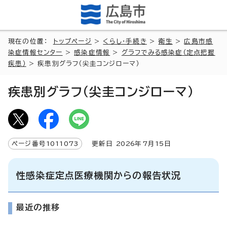
現在の位置：
トップページ
>
くらし・手続き
>
衛生
>
広島市感
染症情報センター
>
感染症情報
>
グラフでみる感染症（定点把握
疾患）
> 疾患別グラフ（尖圭コンジローマ）
疾患別グラフ（尖圭コンジローマ）
ページ番号
1011073
更新日
2026
年7月
15
日
性感染症定点医療機関からの報告状況
最近の推移