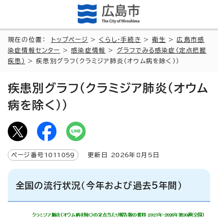
現在の位置：
トップページ
>
くらし・手続き
>
衛生
>
広島市感
染症情報センター
>
感染症情報
>
グラフでみる感染症（定点把握
疾患）
> 疾患別グラフ（クラミジア肺炎（オウム病を除く））
疾患別グラフ（クラミジア肺炎（オウム
病を除く））
ページ番号
1011059
更新日
2026
年8月5日
全国の流行状況（今年および過去5年間）